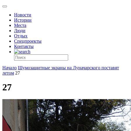
Новости
Истории
Места
Люди
Отдых
Спецпроекты
Контакты
Начало
Шумозащитные экраны на Луначарского поставят
летом
27
27