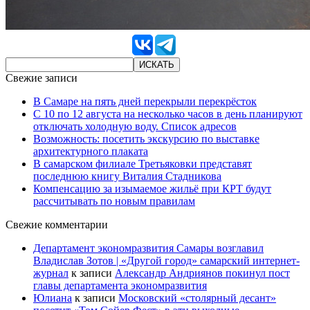
Свежие записи
В Самаре на пять дней перекрыли перекрёсток
С 10 по 12 августа на несколько часов в день планируют
отключать холодную воду. Список адресов
Возможность: посетить экскурсию по выставке
архитектурного плаката
В самарском филиале Третьяковки представят
последнюю книгу Виталия Стадникова
Компенсацию за изымаемое жильё при КРТ будут
рассчитывать по новым правилам
Свежие комментарии
Департамент экономразвития Самары возглавил
Владислав Зотов | «Другой город» самарский интернет-
журнал
к записи
Александр Андриянов покинул пост
главы департамента экономразвития
Юлиана
к записи
Московский «столярный десант»