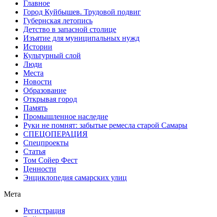
Главное
Город Куйбышев. Трудовой подвиг
Губернская летопись
Детство в запасной столице
Изъятие для муниципальных нужд
Истории
Культурный слой
Люди
Места
Новости
Образование
Открывая город
Память
Промышленное наследие
Руки не помнят: забытые ремесла старой Самары
СПЕЦОПЕРАЦИЯ
Спецпроекты
Статья
Том Сойер Фест
Ценности
Энциклопедия самарских улиц
Мета
Регистрация