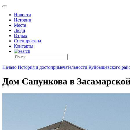
Новости
Истории
Места
Люди
Отдых
Спецпроекты
Контакты
Начало
История и достопримечательности Куйбышевского рай
Дом Сапункова в Засамарской