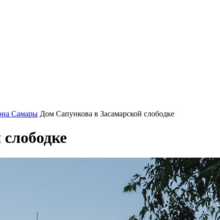
она Самары
Дом Сапункова в Засамарской слободке
 слободке