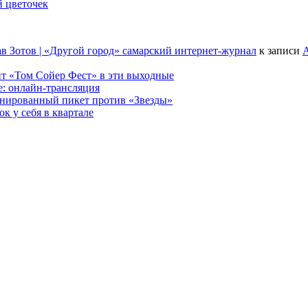
й цветочек
в Зотов | «Другой город» самарский интернет-журнал
к записи
А
т «Том Сойер Фест» в эти выходные
е: онлайн-трансляция
анированный пикет против «Звезды»
к у себя в квартале