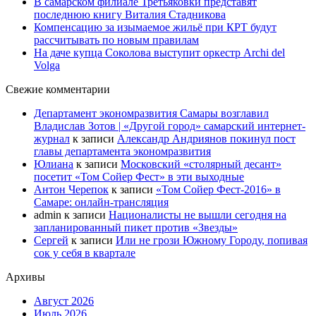
В самарском филиале Третьяковки представят
последнюю книгу Виталия Стадникова
Компенсацию за изымаемое жильё при КРТ будут
рассчитывать по новым правилам
На даче купца Соколова выступит оркестр Archi del
Volga
Свежие комментарии
Департамент экономразвития Самары возглавил
Владислав Зотов | «Другой город» самарский интернет-
журнал
к записи
Александр Андриянов покинул пост
главы департамента экономразвития
Юлиана
к записи
Московский «столярный десант»
посетит «Том Сойер Фест» в эти выходные
Антон Черепок
к записи
«Том Сойер Фест-2016» в
Самаре: онлайн-трансляция
admin
к записи
Националисты не вышли сегодня на
запланированный пикет против «Звезды»
Сергей
к записи
Или не грози Южному Городу, попивая
сок у себя в квартале
Архивы
Август 2026
Июль 2026