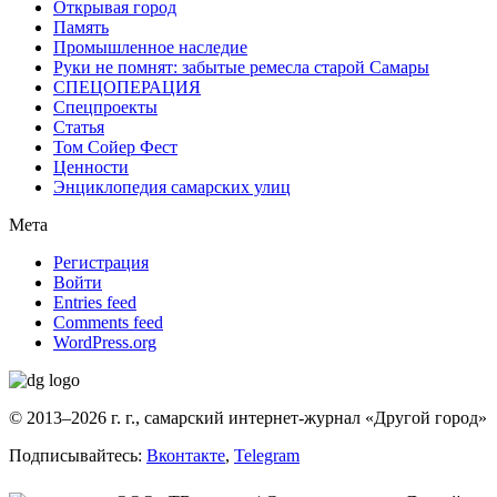
Открывая город
Память
Промышленное наследие
Руки не помнят: забытые ремесла старой Самары
СПЕЦОПЕРАЦИЯ
Спецпроекты
Статья
Том Сойер Фест
Ценности
Энциклопедия самарских улиц
Мета
Регистрация
Войти
Entries feed
Comments feed
WordPress.org
© 2013–2026 г. г., самарский интернет-журнал «Другой город»
Подписывайтесь:
Вконтакте
,
Telegram