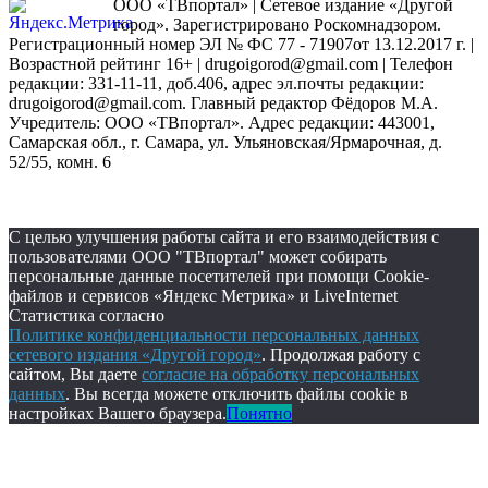
ООО «ТВпортал» | Сетевое издание «Другой
город». Зарегистрировано Роскомнадзором.
Регистрационный номер ЭЛ № ФС 77 - 71907от 13.12.2017 г. |
Возрастной рейтинг 16+ | drugoigorod@gmail.com
| Телефон
редакции: 331-11-11, доб.406, адрес эл.почты редакции:
drugoigorod@gmail.com. Главный редактор Фёдоров М.А.
Учредитель: ООО «ТВпортал». Адрес редакции: 443001,
Самарская обл., г. Самара, ул. Ульяновская/Ярмарочная, д.
52/55, комн. 6
С целью улучшения работы сайта и его взаимодействия с
пользователями ООО "ТВпортал" может собирать
персональные данные посетителей при помощи Cookie-
файлов и сервисов «Яндекс Метрика» и LiveInternet
Статистика согласно
Политике конфиденциальности персональных данных
сетевого издания «Другой город»
. Продолжая работу с
сайтом, Вы даете
согласие на обработку персональных
данных
. Вы всегда можете отключить файлы cookie в
настройках Вашего браузера.
Понятно