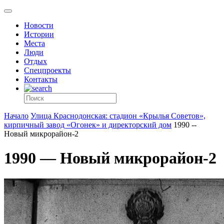
Новости
Истории
Места
Люди
Отдых
Спецпроекты
Контакты
Начало
Улица Краснодонская: стадион «Крылья Советов»,
кирпичный завод «Огонек» и директорский дом
1990 --
Новый микрорайон-2
1990 — Новый микрорайон-2