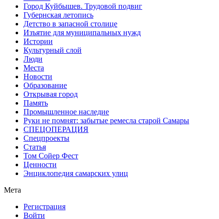
Город Куйбышев. Трудовой подвиг
Губернская летопись
Детство в запасной столице
Изъятие для муниципальных нужд
Истории
Культурный слой
Люди
Места
Новости
Образование
Открывая город
Память
Промышленное наследие
Руки не помнят: забытые ремесла старой Самары
СПЕЦОПЕРАЦИЯ
Спецпроекты
Статья
Том Сойер Фест
Ценности
Энциклопедия самарских улиц
Мета
Регистрация
Войти