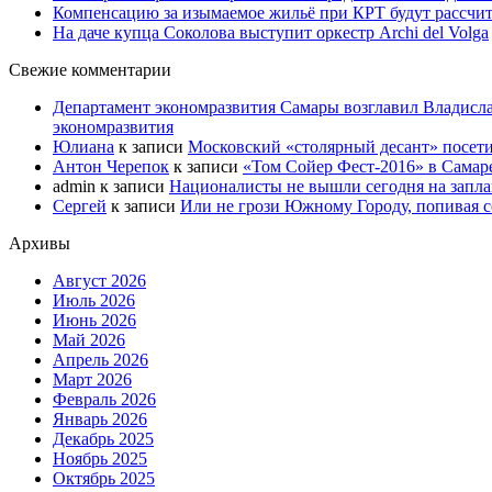
Компенсацию за изымаемое жильё при КРТ будут рассчи
На даче купца Соколова выступит оркестр Archi del Volga
Свежие комментарии
Департамент экономразвития Самары возглавил Владисла
экономразвития
Юлиана
к записи
Московский «столярный десант» посети
Антон Черепок
к записи
«Том Сойер Фест-2016» в Самар
admin
к записи
Националисты не вышли сегодня на запл
Сергей
к записи
Или не грози Южному Городу, попивая со
Архивы
Август 2026
Июль 2026
Июнь 2026
Май 2026
Апрель 2026
Март 2026
Февраль 2026
Январь 2026
Декабрь 2025
Ноябрь 2025
Октябрь 2025