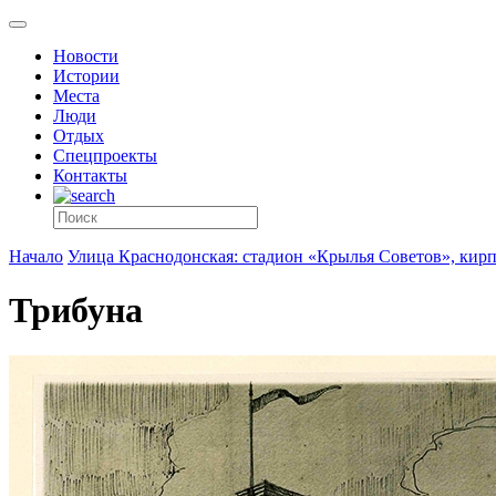
Новости
Истории
Места
Люди
Отдых
Спецпроекты
Контакты
Начало
Улица Краснодонская: стадион «Крылья Советов», кир
Трибуна