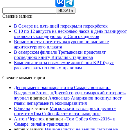
Свежие записи
В Самаре на пять дней перекрыли перекрёсток
С 10 по 12 августа на несколько часов в день планируют
отключать холодную воду. Список адресов
Возможность: посетить экскурсию по выставке
архитектурного плаката
В самарском филиале Третьяковки представят
последнюю книгу Виталия Стадникова
Компенсацию за изымаемое жильё при КРТ будут
рассчитывать по новым правилам
Свежие комментарии
Департамент экономразвития Самары возглавил
Владислав Зотов | «Другой город» самарский интернет-
журнал
к записи
Александр Андриянов покинул пост
главы департамента экономразвития
Юлиана
к записи
Московский «столярный десант»
посетит «Том Сойер Фест» в эти выходные
Антон Черепок
к записи
«Том Сойер Фест-2016» в
Самаре: онлайн-трансляция
admin
к записи
Националисты не вышли сегодня на