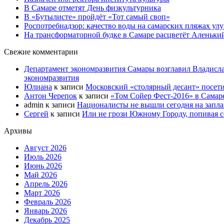
В Самаре отметят День физкультурника
В «Бутылисте» пройдёт «Тот самый своп»
Роспотребнадзор: качество воды на самарских пляжах ул
На трансформаторной будке в Самаре расцветёт Аленьки
Свежие комментарии
Департамент экономразвития Самары возглавил Владисла
экономразвития
Юлиана
к записи
Московский «столярный десант» посети
Антон Черепок
к записи
«Том Сойер Фест-2016» в Самар
admin
к записи
Националисты не вышли сегодня на запл
Сергей
к записи
Или не грози Южному Городу, попивая со
Архивы
Август 2026
Июль 2026
Июнь 2026
Май 2026
Апрель 2026
Март 2026
Февраль 2026
Январь 2026
Декабрь 2025