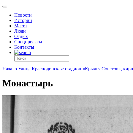
Новости
Истории
Места
Люди
Отдых
Спецпроекты
Контакты
Начало
Улица Краснодонская: стадион «Крылья Советов», кир
Монастырь