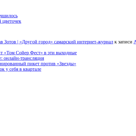
учшилось
й цветочек
в Зотов | «Другой город» самарский интернет-журнал
к записи
А
т «Том Сойер Фест» в эти выходные
е: онлайн-трансляция
анированный пикет против «Звезды»
к у себя в квартале