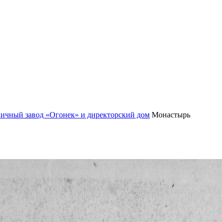
пичный завод «Огонек» и директорский дом
Монастырь