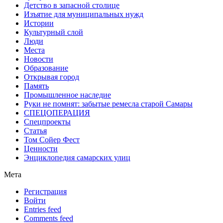
Детство в запасной столице
Изъятие для муниципальных нужд
Истории
Культурный слой
Люди
Места
Новости
Образование
Открывая город
Память
Промышленное наследие
Руки не помнят: забытые ремесла старой Самары
СПЕЦОПЕРАЦИЯ
Спецпроекты
Статья
Том Сойер Фест
Ценности
Энциклопедия самарских улиц
Мета
Регистрация
Войти
Entries feed
Comments feed