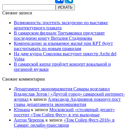
Свежие записи
Возможность: посетить экскурсию по выставке
архитектурного плаката
В самарском филиале Третьяковки представят
последнюю книгу Виталия Стадникова
Компенсацию за изымаемое жильё при КРТ будут
рассчитывать по новым правилам
На даче купца Соколова выступит оркестр Archi del
Volga
В самарской кирхе пройдет концерт вокальной и
органной музыки
Свежие комментарии
Департамент экономразвития Самары возглавил
Владислав Зотов | «Другой город» самарский интернет-
журнал
к записи
Александр Андриянов покинул пост
главы департамента экономразвития
Юлиана
к записи
Московский «столярный десант»
посетит «Том Сойер Фест» в эти выходные
Антон Черепок
к записи
«Том Сойер Фест-2016» в
Самаре: онлайн-трансляция