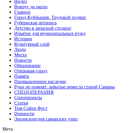
Видео
Вокруг да около
Главное
Город Куйбышев. Трудовой подвиг
Губернская летопись
Детство в запасной столице
Изъятие для муниципальных нужд
Истории
Культурный слой
Люди
Места
Новости
Образование
Открывая город
Память
Промышленное наследие
Руки не помнят: забытые ремесла старой Самары
СПЕЦОПЕРАЦИЯ
Спецпроекты
Статья
Том Сойер Фест
Ценности
Энциклопедия самарских улиц
Мета