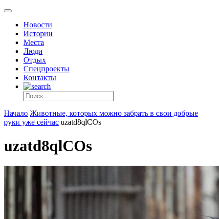
Новости
Истории
Места
Люди
Отдых
Спецпроекты
Контакты
Начало
Животные, которых можно забрать в свои добрые
руки уже сейчас
uzatd8qlCOs
uzatd8qlCOs