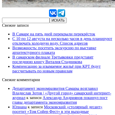
Свежие записи
В Самаре на пять дней перекрыли перекрёсток
С 10 по 12 августа на несколько часов в день планируют
отключать холодную воду. Список адресов
Возможность: посетить экскурсию по выставке
архитектурного плаката
В самарском филиале Третьяковки представят
последнюю книгу Виталия Стадникова
Компенсацию за изымаемое жильё при КРТ будут
рассчитывать по новым правилам
Свежие комментарии
Департамент экономразвития Самары возглавил
Владислав Зотов | «Другой город» самарский интернет-
журнал
к записи
Александр Андриянов покинул пост
главы департамента экономразвития
Юлиана
к записи
Московский «столярный десант»
посетит «Том Сойер Фест» в эти выходные