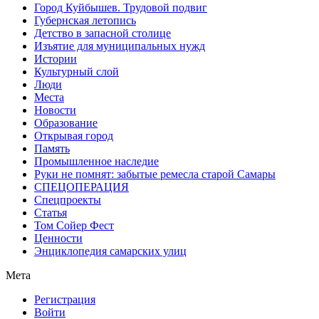
Город Куйбышев. Трудовой подвиг
Губернская летопись
Детство в запасной столице
Изъятие для муниципальных нужд
Истории
Культурный слой
Люди
Места
Новости
Образование
Открывая город
Память
Промышленное наследие
Руки не помнят: забытые ремесла старой Самары
СПЕЦОПЕРАЦИЯ
Спецпроекты
Статья
Том Сойер Фест
Ценности
Энциклопедия самарских улиц
Мета
Регистрация
Войти