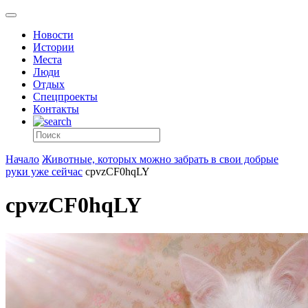
Новости
Истории
Места
Люди
Отдых
Спецпроекты
Контакты
Начало
Животные, которых можно забрать в свои добрые
руки уже сейчас
cpvzCF0hqLY
cpvzCF0hqLY