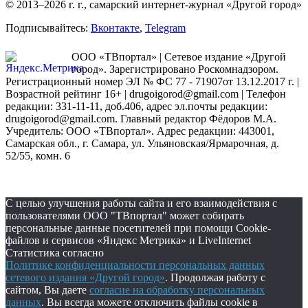
© 2013–2026 г. г., самарский интернет-журнал «Другой город»
Подписывайтесь:
Вконтакте
,
Telegram
ООО «ТВпортал» | Сетевое издание «Другой
город». Зарегистрировано Роскомнадзором.
Регистрационный номер ЭЛ № ФС 77 - 71907от 13.12.2017 г. |
Возрастной рейтинг 16+ | drugoigorod@gmail.com
| Телефон
редакции: 331-11-11, доб.406, адрес эл.почты редакции:
drugoigorod@gmail.com. Главный редактор Фёдоров М.А.
Учредитель: ООО «ТВпортал». Адрес редакции: 443001,
Самарская обл., г. Самара, ул. Ульяновская/Ярмарочная, д.
52/55, комн. 6
С целью улучшения работы сайта и его взаимодействия с
пользователями ООО "ТВпортал" может собирать
персональные данные посетителей при помощи Cookie-
файлов и сервисов «Яндекс Метрика» и LiveInternet
Статистика согласно
Политике конфиденциальности персональных данных
сетевого издания «Другой город»
. Продолжая работу с
сайтом, Вы даете
согласие на обработку персональных
данных
. Вы всегда можете отключить файлы cookie в