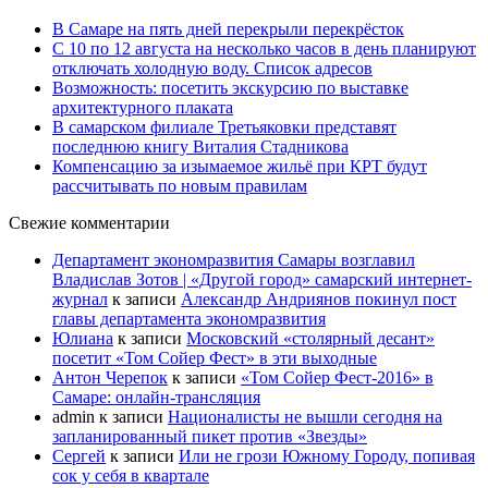
В Самаре на пять дней перекрыли перекрёсток
С 10 по 12 августа на несколько часов в день планируют
отключать холодную воду. Список адресов
Возможность: посетить экскурсию по выставке
архитектурного плаката
В самарском филиале Третьяковки представят
последнюю книгу Виталия Стадникова
Компенсацию за изымаемое жильё при КРТ будут
рассчитывать по новым правилам
Свежие комментарии
Департамент экономразвития Самары возглавил
Владислав Зотов | «Другой город» самарский интернет-
журнал
к записи
Александр Андриянов покинул пост
главы департамента экономразвития
Юлиана
к записи
Московский «столярный десант»
посетит «Том Сойер Фест» в эти выходные
Антон Черепок
к записи
«Том Сойер Фест-2016» в
Самаре: онлайн-трансляция
admin
к записи
Националисты не вышли сегодня на
запланированный пикет против «Звезды»
Сергей
к записи
Или не грози Южному Городу, попивая
сок у себя в квартале