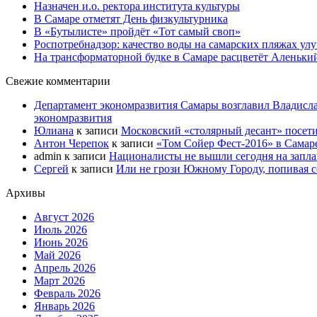
Назначен и.о. ректора института культуры
В Самаре отметят День физкультурника
В «Бутылисте» пройдёт «Тот самый своп»
Роспотребнадзор: качество воды на самарских пляжах ул
На трансформаторной будке в Самаре расцветёт Аленьки
Свежие комментарии
Департамент экономразвития Самары возглавил Владисла
экономразвития
Юлиана
к записи
Московский «столярный десант» посети
Антон Черепок
к записи
«Том Сойер Фест-2016» в Самар
admin
к записи
Националисты не вышли сегодня на запл
Сергей
к записи
Или не грози Южному Городу, попивая со
Архивы
Август 2026
Июль 2026
Июнь 2026
Май 2026
Апрель 2026
Март 2026
Февраль 2026
Январь 2026