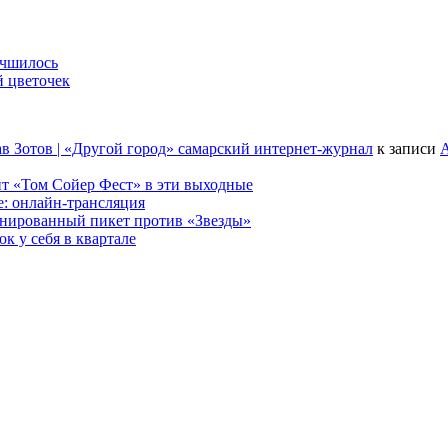
учшилось
й цветочек
в Зотов | «Другой город» самарский интернет-журнал
к записи
А
т «Том Сойер Фест» в эти выходные
е: онлайн-трансляция
анированный пикет против «Звезды»
к у себя в квартале