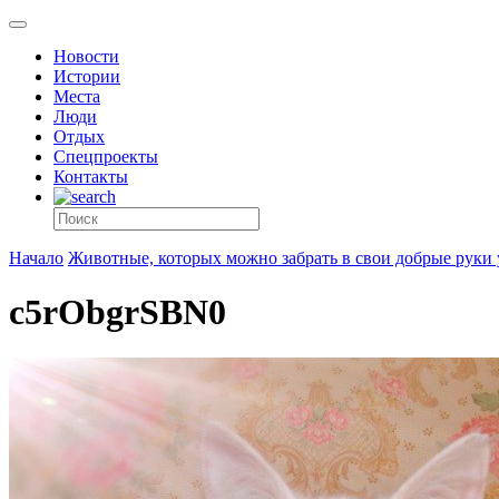
Новости
Истории
Места
Люди
Отдых
Спецпроекты
Контакты
Начало
Животные, которых можно забрать в свои добрые руки 
c5rObgrSBN0