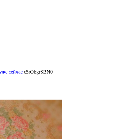
уже сейчас
c5rObgrSBN0