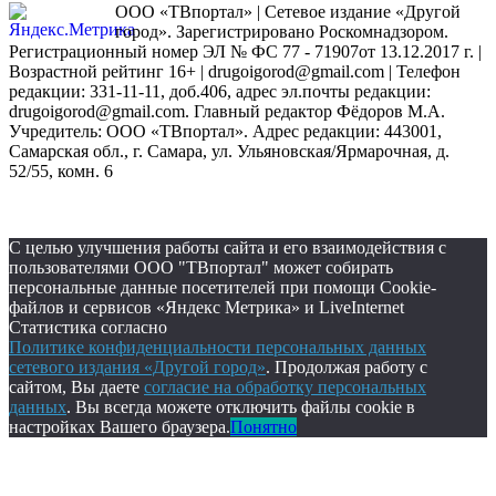
ООО «ТВпортал» | Сетевое издание «Другой
город». Зарегистрировано Роскомнадзором.
Регистрационный номер ЭЛ № ФС 77 - 71907от 13.12.2017 г. |
Возрастной рейтинг 16+ | drugoigorod@gmail.com
| Телефон
редакции: 331-11-11, доб.406, адрес эл.почты редакции:
drugoigorod@gmail.com. Главный редактор Фёдоров М.А.
Учредитель: ООО «ТВпортал». Адрес редакции: 443001,
Самарская обл., г. Самара, ул. Ульяновская/Ярмарочная, д.
52/55, комн. 6
С целью улучшения работы сайта и его взаимодействия с
пользователями ООО "ТВпортал" может собирать
персональные данные посетителей при помощи Cookie-
файлов и сервисов «Яндекс Метрика» и LiveInternet
Статистика согласно
Политике конфиденциальности персональных данных
сетевого издания «Другой город»
. Продолжая работу с
сайтом, Вы даете
согласие на обработку персональных
данных
. Вы всегда можете отключить файлы cookie в
настройках Вашего браузера.
Понятно