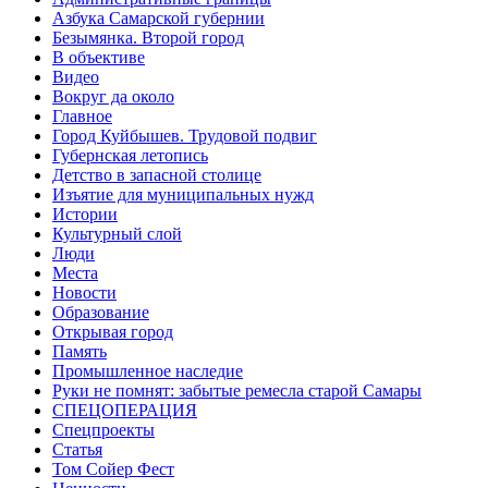
Азбука Самарской губернии
Безымянка. Второй город
В объективе
Видео
Вокруг да около
Главное
Город Куйбышев. Трудовой подвиг
Губернская летопись
Детство в запасной столице
Изъятие для муниципальных нужд
Истории
Культурный слой
Люди
Места
Новости
Образование
Открывая город
Память
Промышленное наследие
Руки не помнят: забытые ремесла старой Самары
СПЕЦОПЕРАЦИЯ
Спецпроекты
Статья
Том Сойер Фест