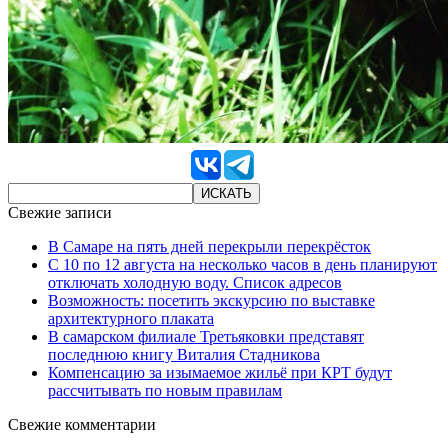
Свежие записи
В Самаре на пять дней перекрыли перекрёсток
С 10 по 12 августа на несколько часов в день планируют
отключать холодную воду. Список адресов
Возможность: посетить экскурсию по выставке
архитектурного плаката
В самарском филиале Третьяковки представят
последнюю книгу Виталия Стадникова
Компенсацию за изымаемое жильё при КРТ будут
рассчитывать по новым правилам
Свежие комментарии