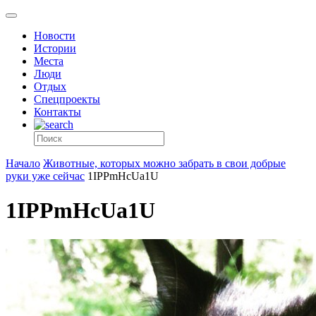
Новости
Истории
Места
Люди
Отдых
Спецпроекты
Контакты
Начало
Животные, которых можно забрать в свои добрые
руки уже сейчас
1IPPmHcUa1U
1IPPmHcUa1U