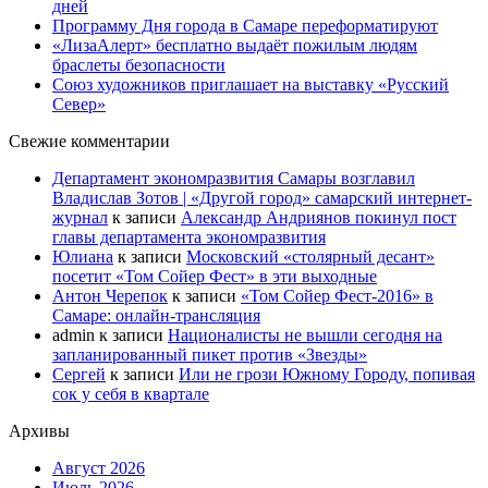
дней
Программу Дня города в Самаре переформатируют
«ЛизаАлерт» бесплатно выдаёт пожилым людям
браслеты безопасности
Союз художников приглашает на выставку «Русский
Север»
Свежие комментарии
Департамент экономразвития Самары возглавил
Владислав Зотов | «Другой город» самарский интернет-
журнал
к записи
Александр Андриянов покинул пост
главы департамента экономразвития
Юлиана
к записи
Московский «столярный десант»
посетит «Том Сойер Фест» в эти выходные
Антон Черепок
к записи
«Том Сойер Фест-2016» в
Самаре: онлайн-трансляция
admin
к записи
Националисты не вышли сегодня на
запланированный пикет против «Звезды»
Сергей
к записи
Или не грози Южному Городу, попивая
сок у себя в квартале
Архивы
Август 2026
Июль 2026