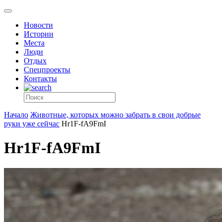
Новости
Истории
Места
Люди
Отдых
Спецпроекты
Контакты
Начало
Животные, которых можно забрать в свои добрые
руки уже сейчас
Hr1F-fA9FmI
Hr1F-fA9FmI