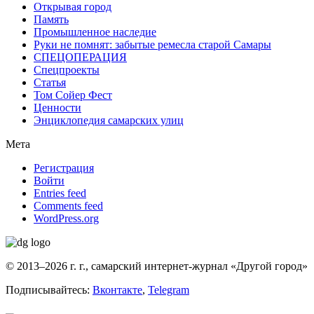
Открывая город
Память
Промышленное наследие
Руки не помнят: забытые ремесла старой Самары
СПЕЦОПЕРАЦИЯ
Спецпроекты
Статья
Том Сойер Фест
Ценности
Энциклопедия самарских улиц
Мета
Регистрация
Войти
Entries feed
Comments feed
WordPress.org
© 2013–2026 г. г., самарский интернет-журнал «Другой город»
Подписывайтесь:
Вконтакте
,
Telegram