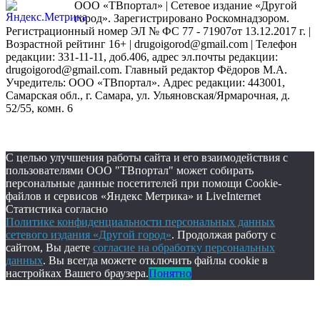
ООО «ТВпортал» | Сетевое издание «Другой
город». Зарегистрировано Роскомнадзором.
Регистрационный номер ЭЛ № ФС 77 - 71907от 13.12.2017 г. |
Возрастной рейтинг 16+ | drugoigorod@gmail.com
| Телефон
редакции: 331-11-11, доб.406, адрес эл.почты редакции:
drugoigorod@gmail.com. Главный редактор Фёдоров М.А.
Учредитель: ООО «ТВпортал». Адрес редакции: 443001,
Самарская обл., г. Самара, ул. Ульяновская/Ярмарочная, д.
52/55, комн. 6
С целью улучшения работы сайта и его взаимодействия с
пользователями ООО "ТВпортал" может собирать
персональные данные посетителей при помощи Cookie-
файлов и сервисов «Яндекс Метрика» и LiveInternet
Статистика согласно
Политике конфиденциальности персональных данных
сетевого издания «Другой город»
. Продолжая работу с
сайтом, Вы даете
согласие на обработку персональных
данных
. Вы всегда можете отключить файлы cookie в
настройках Вашего браузера.
Понятно