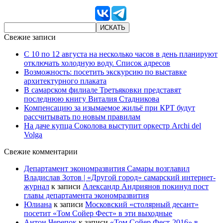
Свежие записи
С 10 по 12 августа на несколько часов в день планируют
отключать холодную воду. Список адресов
Возможность: посетить экскурсию по выставке
архитектурного плаката
В самарском филиале Третьяковки представят
последнюю книгу Виталия Стадникова
Компенсацию за изымаемое жильё при КРТ будут
рассчитывать по новым правилам
На даче купца Соколова выступит оркестр Archi del
Volga
Свежие комментарии
Департамент экономразвития Самары возглавил
Владислав Зотов | «Другой город» самарский интернет-
журнал
к записи
Александр Андриянов покинул пост
главы департамента экономразвития
Юлиана
к записи
Московский «столярный десант»
посетит «Том Сойер Фест» в эти выходные
Антон Черепок
к записи
«Том Сойер Фест-2016» в