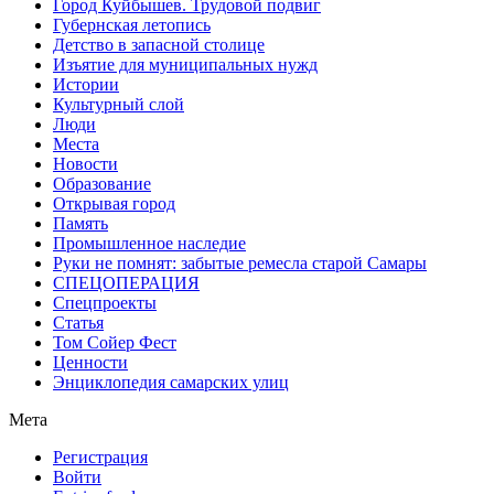
Город Куйбышев. Трудовой подвиг
Губернская летопись
Детство в запасной столице
Изъятие для муниципальных нужд
Истории
Культурный слой
Люди
Места
Новости
Образование
Открывая город
Память
Промышленное наследие
Руки не помнят: забытые ремесла старой Самары
СПЕЦОПЕРАЦИЯ
Спецпроекты
Статья
Том Сойер Фест
Ценности
Энциклопедия самарских улиц
Мета
Регистрация
Войти