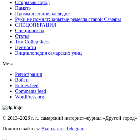
Открывая город
Память
Промышленное наследие
Руки не помнят: забытые ремесла старой Самары
СПЕЦОПЕРАЦИЯ
Спецпроекты
Статья
Том Сойер Фест
Ценности
Энциклопедия самарских улиц
Мета
Регистрация
Войти
Entries feed
Comments feed
WordPress.org
© 2013–2026 г. г., самарский интернет-журнал «Другой город»
Подписывайтесь:
Вконтакте
,
Telegram