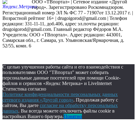
ООО «ТВпортал» | Сетевое издание «Другой
город». Зарегистрировано Роскомнадзором.
Регистрационный номер ЭЛ № ФС 77 - 71907от 13.12.2017 г. |
Возрастной рейтинг 16+ | drugoigorod@gmail.com
| Телефон
редакции: 331-11-11, доб.406, адрес эл.почты редакции:
drugoigorod@gmail.com. Главный редактор Фёдоров М.А.
Учредитель: ООО «ТВпортал». Адрес редакции: 443001,
Самарская обл., г. Самара, ул. Ульяновская/Ярмарочная, д.
52/55, комн. 6
С целью улучшения работы сайта и его взаимодействия с
пользователями ООО "ТВпортал" может собирать
персональные данные посетителей при помощи Cookie-
файлов и сервисов «Яндекс Метрика» и LiveInternet
Статистика согласно
Политике конфиденциальности персональных данных
сетевого издания «Другой город»
. Продолжая работу с
сайтом, Вы даете
согласие на обработку персональных
данных
. Вы всегда можете отключить файлы cookie в
настройках Вашего браузера.
Понятно