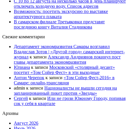
С 10 по 12 августа на несколько часов в день планируют
отключать холодную воду. Список адресов
Возможность: посетить экскурсию по выставке
архитектурного плаката
В самарском филиале Третьяковки представят
последнюю книгу Виталия Стадникова
Свежие комментарии
Департамент экономразвития Самары возглавил
Владислав Зотов | «Другой город» самарский интернет-
журнал
к записи
Александр Андриянов покинул пост
главы департамента экономразвития
Юлиана
к записи
Московский «столярный десант»
посетит «Том Сойер Фест» в эти выходные
Антон Черепок
к записи
«Том Сойер Фест-2016» в
Самаре: онлайн-трансляция
admin
к записи
Националисты не вышли сегодня на
запланированный пикет против «Звезды»
Сергей
к записи
Или не грози Южному Городу, попивая
сок у себя в квартале
Архивы
Август 2026
Июль 2026