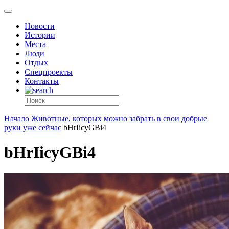
Новости
Истории
Места
Люди
Отдых
Спецпроекты
Контакты
Начало
Животные, которых можно забрать в свои добрые
руки уже сейчас
bHrIicyGBi4
bHrIicyGBi4