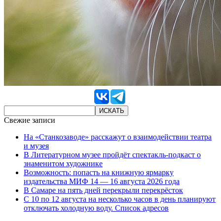
Свежие записи
На «Станкозаводе» расскажут о взаимодействии театра
и музея
В Литературном музее пройдёт спектакль-подкаст о
знаменитом художнике
Возможность: попасть на книжную ярмарку
издательства МИФ 14 — 16 августа 2026 года
В Самаре на пять дней перекрыли перекрёсток
С 10 по 12 августа на несколько часов в день планируют
отключать холодную воду. Список адресов