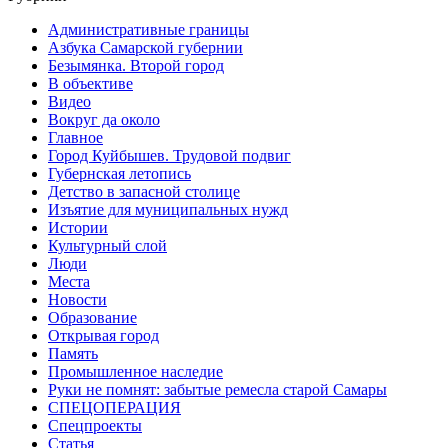
Административные границы
Азбука Самарской губернии
Безымянка. Второй город
В объективе
Видео
Вокруг да около
Главное
Город Куйбышев. Трудовой подвиг
Губернская летопись
Детство в запасной столице
Изъятие для муниципальных нужд
Истории
Культурный слой
Люди
Места
Новости
Образование
Открывая город
Память
Промышленное наследие
Руки не помнят: забытые ремесла старой Самары
СПЕЦОПЕРАЦИЯ
Спецпроекты
Статья