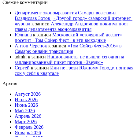
Свежие комментарии
Департамент экономразвития Самары возглавил
Владислав Зотов | «Другой город» самарский интернет-
журнал
к записи
Александр Андриянов покинул пост
главы департамента экономразвития
Юлиана
к записи
Московский «столярный десант»
посетит «Том Сойер Фест» в эти выходные
Антон Черепок
к записи
«Том Сойер Фест-2016» в
Самаре: онлайн-трансляция
admin
к записи
Националисты не вышли сегодня на
запланированный пикет против «Звезды»
Сергей
к записи
Или не грози Южному Городу, попивая
сок у себя в квартале
Архивы
Август 2026
Июль 2026
Июнь 2026
Май 2026
Апрель 2026
Март 2026
Февраль 2026
Январь 2026