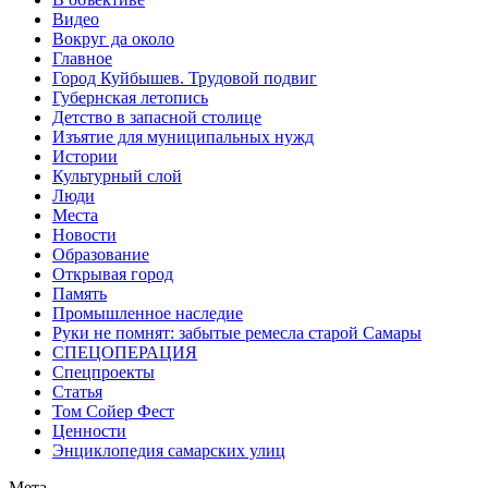
Видео
Вокруг да около
Главное
Город Куйбышев. Трудовой подвиг
Губернская летопись
Детство в запасной столице
Изъятие для муниципальных нужд
Истории
Культурный слой
Люди
Места
Новости
Образование
Открывая город
Память
Промышленное наследие
Руки не помнят: забытые ремесла старой Самары
СПЕЦОПЕРАЦИЯ
Спецпроекты
Статья
Том Сойер Фест
Ценности
Энциклопедия самарских улиц
Мета