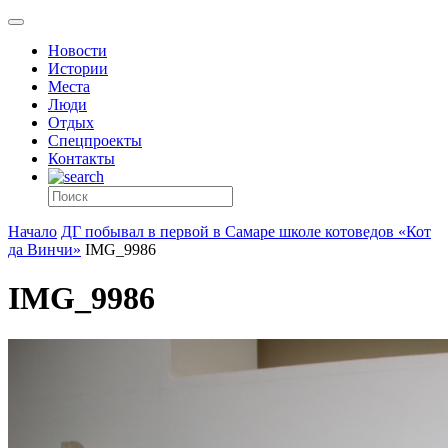
Новости
Истории
Места
Люди
Отдых
Спецпроекты
Контакты
Начало
ДГ побывал в первой в Самаре школе котоведов «Кот
да Винчи»
IMG_9986
IMG_9986