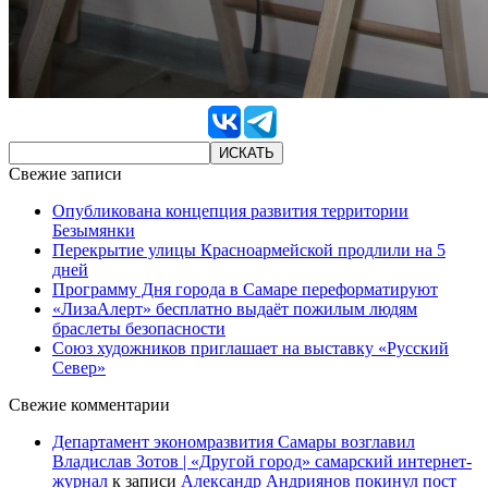
Свежие записи
Опубликована концепция развития территории
Безымянки
Перекрытие улицы Красноармейской продлили на 5
дней
Программу Дня города в Самаре переформатируют
«ЛизаАлерт» бесплатно выдаёт пожилым людям
браслеты безопасности
Союз художников приглашает на выставку «Русский
Север»
Свежие комментарии
Департамент экономразвития Самары возглавил
Владислав Зотов | «Другой город» самарский интернет-
журнал
к записи
Александр Андриянов покинул пост