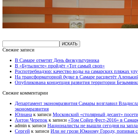
Свежие записи
В Самаре отметят День физкультурника
В «Бутылисте» пройдёт «Тот самый своп»
Роспотребнадзор: качество воды на самарских пляжах ул
На трансформаторной будке в Самаре расцветёт Аленьки
Опубликована концепция развития территории Безымянк
Свежие комментарии
Департамент экономразвития Самары возглавил Владисла
экономразвития
Юлиана
к записи
Московский «столярный десант» посети
Антон Черепок
к записи
«Том Сойер Фест-2016» в Самар
admin
к записи
Националисты не вышли сегодня на запл
Сергей
к записи
Или не грози Южному Городу, попивая со