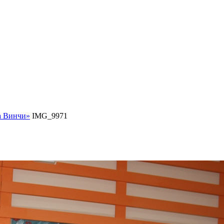
а Винчи»
IMG_9971