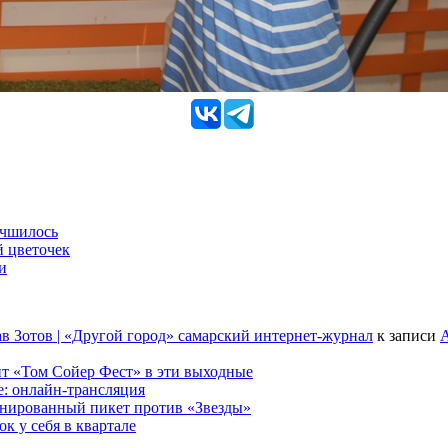
учшилось
й цветочек
и
в Зотов | «Другой город» самарский интернет-журнал
к записи
А
т «Том Сойер Фест» в эти выходные
е: онлайн-трансляция
анированный пикет против «Звезды»
к у себя в квартале