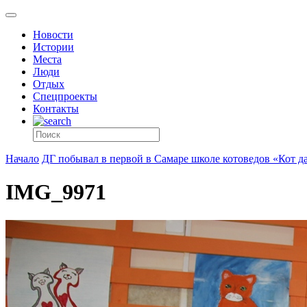
Новости
Истории
Места
Люди
Отдых
Спецпроекты
Контакты
Начало
ДГ побывал в первой в Самаре школе котоведов «Кот д
IMG_9971