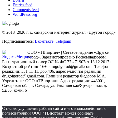
Войти
Entries feed
Comments feed
WordPress.org
© 2013–2026 г. г., самарский интернет-журнал «Другой город»
Подписывайтесь:
Вконтакте
,
Telegram
ООО «ТВпортал» | Сетевое издание «Другой
город». Зарегистрировано Роскомнадзором.
Регистрационный номер ЭЛ № ФС 77 - 71907от 13.12.2017 г. |
Возрастной рейтинг 16+ | drugoigorod@gmail.com
| Телефон
редакции: 331-11-11, доб.406, адрес эл.почты редакции:
drugoigorod@gmail.com. Главный редактор Фёдоров М.А.
Учредитель: ООО «ТВпортал». Адрес редакции: 443001,
Самарская обл., г. Самара, ул. Ульяновская/Ярмарочная, д.
52/55, комн. 6
С целью улучшения работы сайта и его взаимодействия с
пользователями ООО "ТВпортал" может собирать
персональные данные посетителей при помощи Cookie-