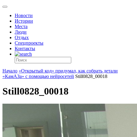
Новости
Истории
Места
Люди
Отдых
Спецпроекты
Контакты
Начало
«Открытый код» придумал, как собрать детали
«КамАЗа» с помощью нейросетей
Still0828_00018
Still0828_00018