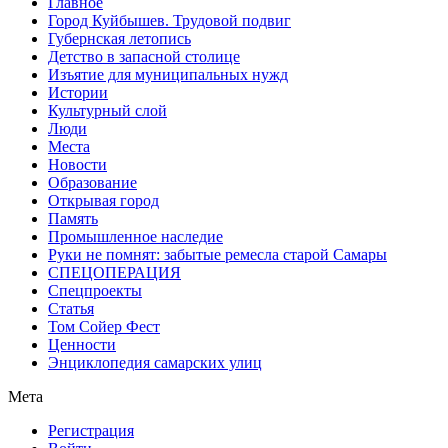
Главное
Город Куйбышев. Трудовой подвиг
Губернская летопись
Детство в запасной столице
Изъятие для муниципальных нужд
Истории
Культурный слой
Люди
Места
Новости
Образование
Открывая город
Память
Промышленное наследие
Руки не помнят: забытые ремесла старой Самары
СПЕЦОПЕРАЦИЯ
Спецпроекты
Статья
Том Сойер Фест
Ценности
Энциклопедия самарских улиц
Мета
Регистрация