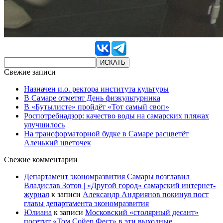
Свежие записи
Назначен и.о. ректора института культуры
В Самаре отметят День физкультурника
В «Бутылисте» пройдёт «Тот самый своп»
Роспотребнадзор: качество воды на самарских пляжах
улучшилось
На трансформаторной будке в Самаре расцветёт
Аленький цветочек
Свежие комментарии
Департамент экономразвития Самары возглавил
Владислав Зотов | «Другой город» самарский интернет-
журнал
к записи
Александр Андриянов покинул пост
главы департамента экономразвития
Юлиана
к записи
Московский «столярный десант»
посетит «Том Сойер Фест» в эти выходные