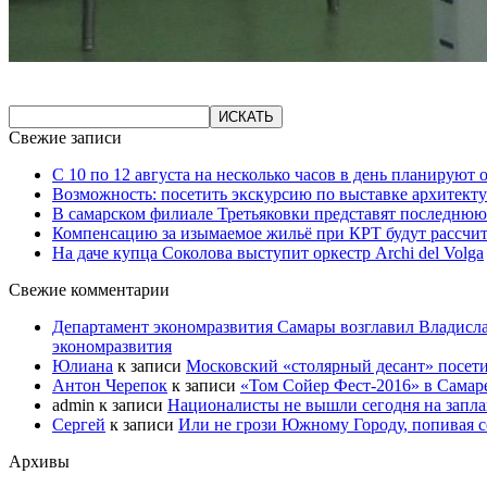
Свежие записи
С 10 по 12 августа на несколько часов в день планируют
Возможность: посетить экскурсию по выставке архитекту
В самарском филиале Третьяковки представят последнюю
Компенсацию за изымаемое жильё при КРТ будут рассчи
На даче купца Соколова выступит оркестр Archi del Volga
Свежие комментарии
Департамент экономразвития Самары возглавил Владисла
экономразвития
Юлиана
к записи
Московский «столярный десант» посети
Антон Черепок
к записи
«Том Сойер Фест-2016» в Самар
admin
к записи
Националисты не вышли сегодня на запл
Сергей
к записи
Или не грози Южному Городу, попивая со
Архивы