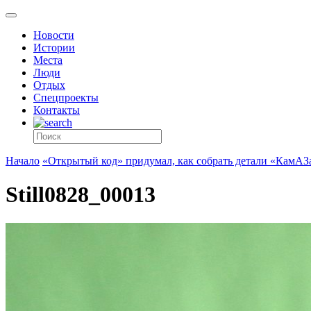
Новости
Истории
Места
Люди
Отдых
Спецпроекты
Контакты
Начало
«Открытый код» придумал, как собрать детали «КамАЗ
Still0828_00013