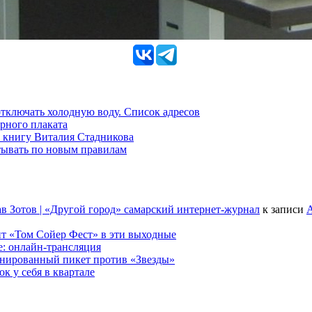
 отключать холодную воду. Список адресов
рного плаката
 книгу Виталия Стадникова
тывать по новым правилам
в Зотов | «Другой город» самарский интернет-журнал
к записи
А
т «Том Сойер Фест» в эти выходные
е: онлайн-трансляция
анированный пикет против «Звезды»
к у себя в квартале