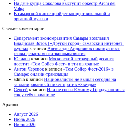
На даче купца Соколова выступит оркестр Archi del
Volga
В самарской кирхе пройдет концерт вокальной и
органной музыки
Свежие комментарии
Департамент экономразвития Самары возглавил
Владислав Зотов | «Другой город» самарский интернет-
журнал
к записи
Александр Андриянов покинул пост
главы департамента экономразвития
Юлиана
к записи
Московский «столярный десант»
посетит «Том Сойер Фест» в эти выходные
Антон Черепок
к записи
«Том Сойер Фест-2016» в
Самаре: онлайн-трансляция
admin
к записи
Националисты не вышли сегодня на
запланированный пикет против «Звезды»
Сергей
к записи
Или не грози Южному Городу, попивая
сок у себя в квартале
Архивы
Август 2026
Июль 2026
Июнь 2026