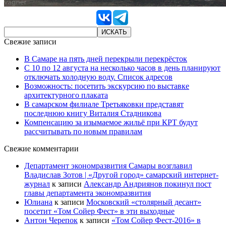
Свежие записи
В Самаре на пять дней перекрыли перекрёсток
С 10 по 12 августа на несколько часов в день планируют
отключать холодную воду. Список адресов
Возможность: посетить экскурсию по выставке
архитектурного плаката
В самарском филиале Третьяковки представят
последнюю книгу Виталия Стадникова
Компенсацию за изымаемое жильё при КРТ будут
рассчитывать по новым правилам
Свежие комментарии
Департамент экономразвития Самары возглавил
Владислав Зотов | «Другой город» самарский интернет-
журнал
к записи
Александр Андриянов покинул пост
главы департамента экономразвития
Юлиана
к записи
Московский «столярный десант»
посетит «Том Сойер Фест» в эти выходные
Антон Черепок
к записи
«Том Сойер Фест-2016» в