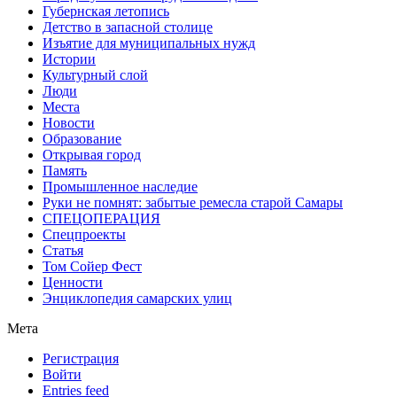
Губернская летопись
Детство в запасной столице
Изъятие для муниципальных нужд
Истории
Культурный слой
Люди
Места
Новости
Образование
Открывая город
Память
Промышленное наследие
Руки не помнят: забытые ремесла старой Самары
СПЕЦОПЕРАЦИЯ
Спецпроекты
Статья
Том Сойер Фест
Ценности
Энциклопедия самарских улиц
Мета
Регистрация
Войти
Entries feed