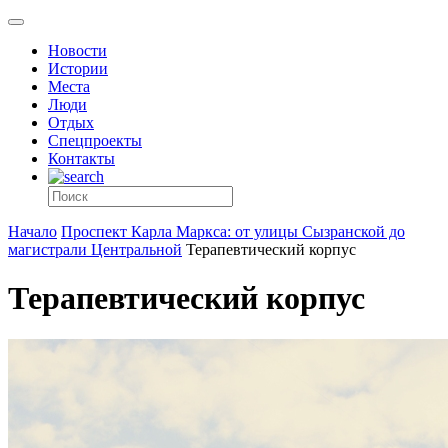
Новости
Истории
Места
Люди
Отдых
Спецпроекты
Контакты
Начало
Проспект Карла Маркса: от улицы Сызранской до
магистрали Центральной
Терапевтический корпус
Терапевтический корпус