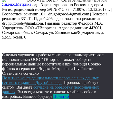
ООО «ТВпортал» | Сетевое издание «Другой
город». Зарегистрировано Роскомнадзором.
Регистрационный номер ЭЛ № ФС 77 - 71907от 13.12.2017 г. |
Возрастной рейтинг 16+ | drugoigorod@gmail.com
| Телефон
редакции: 331-11-11, доб.406, адрес эл.почты редакции:
drugoigorod@gmail.com. Главный редактор Фёдоров М.А.
Учредитель: ООО «ТВпортал». Адрес редакции: 443001,
Самарская обл., г. Самара, ул. Ульяновская/Ярмарочная, д.
52/55, комн. 6
С целью улучшения работы сайта и его взаимодействия с
пользователями ООО "ТВпортал" может собирать
персональные данные посетителей при помощи Cookie-
файлов и сервисов «Яндекс Метрика» и LiveInternet
Статистика согласно
Политике конфиденциальности персональных данных
сетевого издания «Другой город»
. Продолжая работу с
сайтом, Вы даете
согласие на обработку персональных
данных
. Вы всегда можете отключить файлы cookie в
настройках Вашего браузера.
Понятно