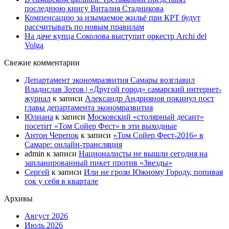
последнюю книгу Виталия Стадникова
Компенсацию за изымаемое жильё при КРТ будут
рассчитывать по новым правилам
На даче купца Соколова выступит оркестр Archi del
Volga
Свежие комментарии
Департамент экономразвития Самары возглавил
Владислав Зотов | «Другой город» самарский интернет-
журнал
к записи
Александр Андриянов покинул пост
главы департамента экономразвития
Юлиана
к записи
Московский «столярный десант»
посетит «Том Сойер Фест» в эти выходные
Антон Черепок
к записи
«Том Сойер Фест-2016» в
Самаре: онлайн-трансляция
admin
к записи
Националисты не вышли сегодня на
запланированный пикет против «Звезды»
Сергей
к записи
Или не грози Южному Городу, попивая
сок у себя в квартале
Архивы
Август 2026
Июль 2026