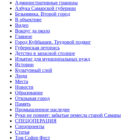
Административные границы
Азбука Самарской губернии
Безымянка. Второй город
В объективе
Видео
Вокруг да около
Главное
Город Куйбышев. Трудовой подвиг
Губернская летопись
Детство в запасной столице
Изъятие для муниципальных нужд
Истории
Культурный слой
Люди
Места
Новости
Образование
Открывая город
Память
Промышленное наследие
Руки не помнят: забытые ремесла старой Самары
СПЕЦОПЕРАЦИЯ
Спецпроекты
Статья
Том Сойер Фест