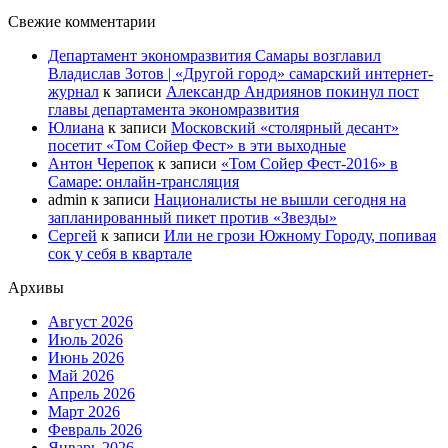
Свежие комментарии
Департамент экономразвития Самары возглавил
Владислав Зотов | «Другой город» самарский интернет-
журнал
к записи
Александр Андриянов покинул пост
главы департамента экономразвития
Юлиана
к записи
Московский «столярный десант»
посетит «Том Сойер Фест» в эти выходные
Антон Черепок
к записи
«Том Сойер Фест-2016» в
Самаре: онлайн-трансляция
admin
к записи
Националисты не вышли сегодня на
запланированный пикет против «Звезды»
Сергей
к записи
Или не грози Южному Городу, попивая
сок у себя в квартале
Архивы
Август 2026
Июль 2026
Июнь 2026
Май 2026
Апрель 2026
Март 2026
Февраль 2026
Январь 2026