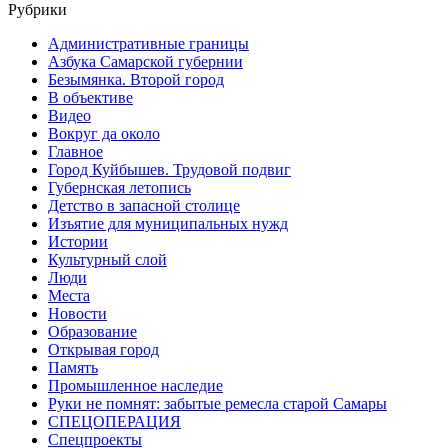
Рубрики
Административные границы
Азбука Самарской губернии
Безымянка. Второй город
В объективе
Видео
Вокруг да около
Главное
Город Куйбышев. Трудовой подвиг
Губернская летопись
Детство в запасной столице
Изъятие для муниципальных нужд
Истории
Культурный слой
Люди
Места
Новости
Образование
Открывая город
Память
Промышленное наследие
Руки не помнят: забытые ремесла старой Самары
СПЕЦОПЕРАЦИЯ
Спецпроекты