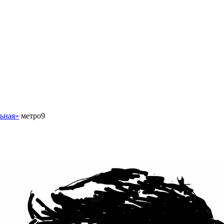
льная»
метро9