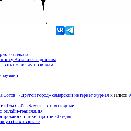
рного плаката
 книгу Виталия Стадникова
тывать по новым правилам
ой музыки
в Зотов | «Другой город» самарский интернет-журнал
к записи
А
т «Том Сойер Фест» в эти выходные
е: онлайн-трансляция
анированный пикет против «Звезды»
к у себя в квартале