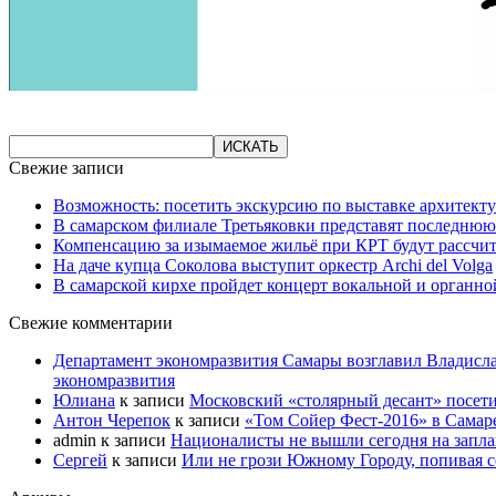
Свежие записи
Возможность: посетить экскурсию по выставке архитекту
В самарском филиале Третьяковки представят последнюю
Компенсацию за изымаемое жильё при КРТ будут рассчи
На даче купца Соколова выступит оркестр Archi del Volga
В самарской кирхе пройдет концерт вокальной и органн
Свежие комментарии
Департамент экономразвития Самары возглавил Владисла
экономразвития
Юлиана
к записи
Московский «столярный десант» посети
Антон Черепок
к записи
«Том Сойер Фест-2016» в Самар
admin
к записи
Националисты не вышли сегодня на запл
Сергей
к записи
Или не грози Южному Городу, попивая со