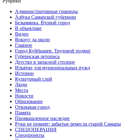
Рубрики
Административные границы
Азбука Самарской губернии
Безымянка. Второй город
В объективе
Видео
Вокруг да около
Главное
Город Куйбышев. Трудовой подвиг
Губернская летопись
Детство в запасной столице
Изъятие для муниципальных нужд
Истории
Культурный слой
Люди
Места
Новости
Образование
Открывая город
Память
Промышленное наследие
Руки не помнят: забытые ремесла старой Самары
СПЕЦОПЕРАЦИЯ
Спецпроекты