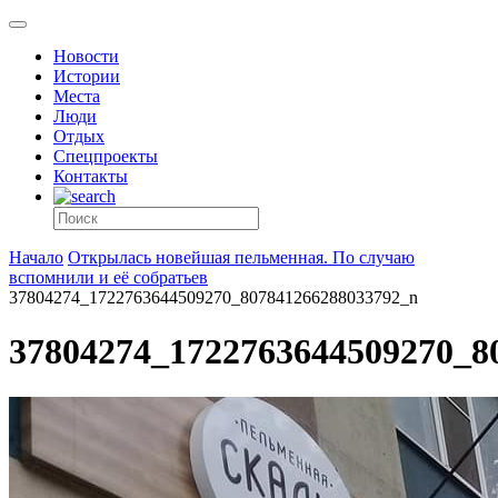
Новости
Истории
Места
Люди
Отдых
Спецпроекты
Контакты
Начало
Открылась новейшая пельменная. По случаю
вспомнили и её собратьев
37804274_1722763644509270_807841266288033792_n
37804274_1722763644509270_8