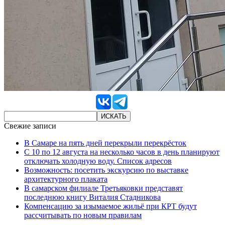
Свежие записи
В Самаре на пять дней перекрыли перекрёсток
С 10 по 12 августа на несколько часов в день планируют
отключать холодную воду. Список адресов
Возможность: посетить экскурсию по выставке
архитектурного плаката
В самарском филиале Третьяковки представят
последнюю книгу Виталия Стадникова
Компенсацию за изымаемое жильё при КРТ будут
рассчитывать по новым правилам