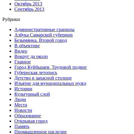
Октябрь 2013
Сентябрь 2013
Рубрики
Административные границы
Азбука Самарской губернии
Безымянка. Второй город
В объективе
Видео
Вокруг да около
Главное
Город Куйбышев. Трудовой подвиг
Губернская летопись
Детство в запасной столице
Изъятие для муниципальных нужд
Истории
Культурный слой
Люди
Места
Новости
Образование
Открывая город
Память
Промышленное наследие