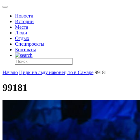
Новости
Истории
Места
Люди
Отдых
Спецпроекты
Контакты
Начало
Цирк на льду наконец-то в Самаре
99181
99181