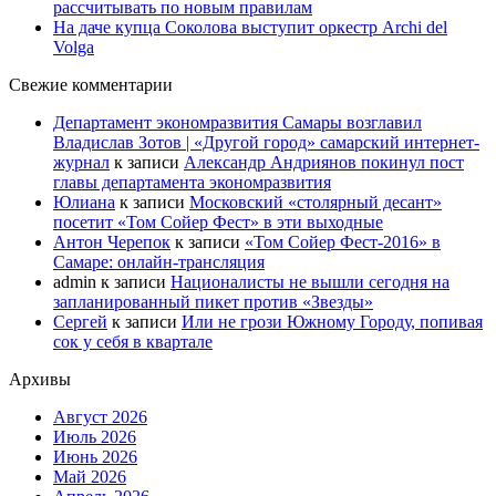
рассчитывать по новым правилам
На даче купца Соколова выступит оркестр Archi del
Volga
Свежие комментарии
Департамент экономразвития Самары возглавил
Владислав Зотов | «Другой город» самарский интернет-
журнал
к записи
Александр Андриянов покинул пост
главы департамента экономразвития
Юлиана
к записи
Московский «столярный десант»
посетит «Том Сойер Фест» в эти выходные
Антон Черепок
к записи
«Том Сойер Фест-2016» в
Самаре: онлайн-трансляция
admin
к записи
Националисты не вышли сегодня на
запланированный пикет против «Звезды»
Сергей
к записи
Или не грози Южному Городу, попивая
сок у себя в квартале
Архивы
Август 2026
Июль 2026
Июнь 2026
Май 2026