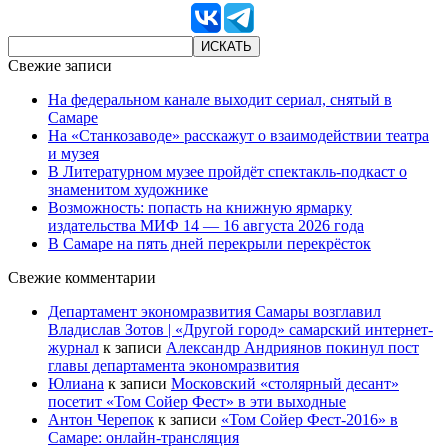
Свежие записи
На федеральном канале выходит сериал, снятый в
Самаре
На «Станкозаводе» расскажут о взаимодействии театра
и музея
В Литературном музее пройдёт спектакль-подкаст о
знаменитом художнике
Возможность: попасть на книжную ярмарку
издательства МИФ 14 — 16 августа 2026 года
В Самаре на пять дней перекрыли перекрёсток
Свежие комментарии
Департамент экономразвития Самары возглавил
Владислав Зотов | «Другой город» самарский интернет-
журнал
к записи
Александр Андриянов покинул пост
главы департамента экономразвития
Юлиана
к записи
Московский «столярный десант»
посетит «Том Сойер Фест» в эти выходные
Антон Черепок
к записи
«Том Сойер Фест-2016» в
Самаре: онлайн-трансляция