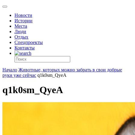
Новости
Истории
Места
Люди
Отдых
Спецпроекты
Контакты
Начало
Животные, которых можно забрать в свои добрые
руки уже сейчаc
q1k0sm_QyeA
q1k0sm_QyeA