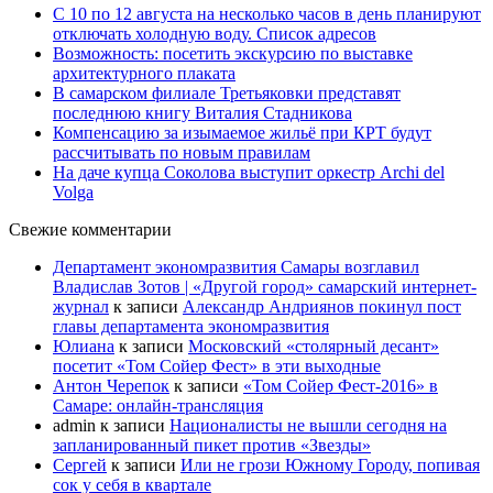
С 10 по 12 августа на несколько часов в день планируют
отключать холодную воду. Список адресов
Возможность: посетить экскурсию по выставке
архитектурного плаката
В самарском филиале Третьяковки представят
последнюю книгу Виталия Стадникова
Компенсацию за изымаемое жильё при КРТ будут
рассчитывать по новым правилам
На даче купца Соколова выступит оркестр Archi del
Volga
Свежие комментарии
Департамент экономразвития Самары возглавил
Владислав Зотов | «Другой город» самарский интернет-
журнал
к записи
Александр Андриянов покинул пост
главы департамента экономразвития
Юлиана
к записи
Московский «столярный десант»
посетит «Том Сойер Фест» в эти выходные
Антон Черепок
к записи
«Том Сойер Фест-2016» в
Самаре: онлайн-трансляция
admin
к записи
Националисты не вышли сегодня на
запланированный пикет против «Звезды»
Сергей
к записи
Или не грози Южному Городу, попивая
сок у себя в квартале