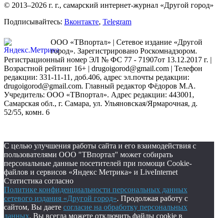
© 2013–2026 г. г., самарский интернет-журнал «Другой город»
Подписывайтесь:
Вконтакте
,
Telegram
ООО «ТВпортал» | Сетевое издание «Другой
город». Зарегистрировано Роскомнадзором.
Регистрационный номер ЭЛ № ФС 77 - 71907от 13.12.2017 г. |
Возрастной рейтинг 16+ | drugoigorod@gmail.com
| Телефон
редакции: 331-11-11, доб.406, адрес эл.почты редакции:
drugoigorod@gmail.com. Главный редактор Фёдоров М.А.
Учредитель: ООО «ТВпортал». Адрес редакции: 443001,
Самарская обл., г. Самара, ул. Ульяновская/Ярмарочная, д.
52/55, комн. 6
С целью улучшения работы сайта и его взаимодействия с
пользователями ООО "ТВпортал" может собирать
персональные данные посетителей при помощи Cookie-
файлов и сервисов «Яндекс Метрика» и LiveInternet
Статистика согласно
Политике конфиденциальности персональных данных
сетевого издания «Другой город»
. Продолжая работу с
сайтом, Вы даете
согласие на обработку персональных
данных
. Вы всегда можете отключить файлы cookie в