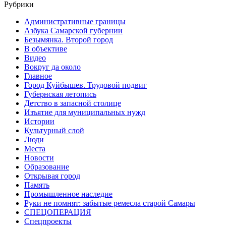
Рубрики
Административные границы
Азбука Самарской губернии
Безымянка. Второй город
В объективе
Видео
Вокруг да около
Главное
Город Куйбышев. Трудовой подвиг
Губернская летопись
Детство в запасной столице
Изъятие для муниципальных нужд
Истории
Культурный слой
Люди
Места
Новости
Образование
Открывая город
Память
Промышленное наследие
Руки не помнят: забытые ремесла старой Самары
СПЕЦОПЕРАЦИЯ
Спецпроекты