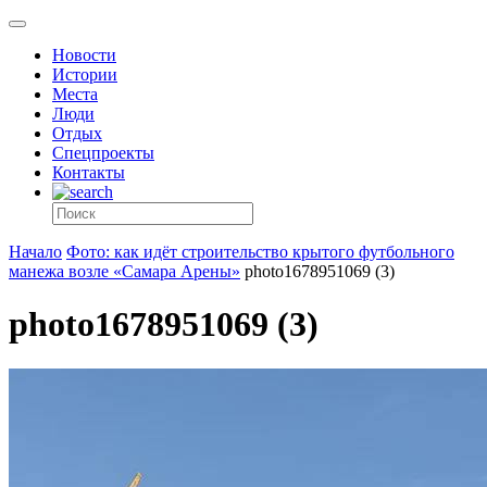
Новости
Истории
Места
Люди
Отдых
Спецпроекты
Контакты
Начало
Фото: как идёт строительство крытого футбольного
манежа возле «Самара Арены»
photo1678951069 (3)
photo1678951069 (3)