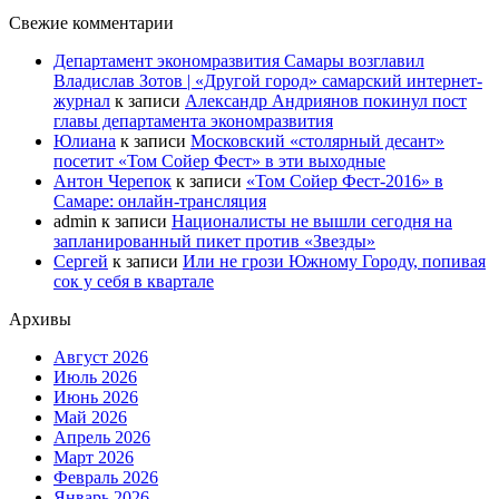
Свежие комментарии
Департамент экономразвития Самары возглавил
Владислав Зотов | «Другой город» самарский интернет-
журнал
к записи
Александр Андриянов покинул пост
главы департамента экономразвития
Юлиана
к записи
Московский «столярный десант»
посетит «Том Сойер Фест» в эти выходные
Антон Черепок
к записи
«Том Сойер Фест-2016» в
Самаре: онлайн-трансляция
admin
к записи
Националисты не вышли сегодня на
запланированный пикет против «Звезды»
Сергей
к записи
Или не грози Южному Городу, попивая
сок у себя в квартале
Архивы
Август 2026
Июль 2026
Июнь 2026
Май 2026
Апрель 2026
Март 2026
Февраль 2026
Январь 2026