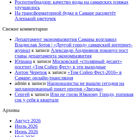
Роспотребнадзор: качество воды на самарских пляжах
улучшилось
На трансформаторной будке в Самаре расцветёт
Аленький цветочек
Свежие комментарии
Департамент экономразвития Самары возглавил
Владислав Зотов | «Другой город» самарский интернет-
журнал
к записи
Александр Андриянов покинул пост
главы департамента экономразвития
Юлиана
к записи
Московский «столярный десант»
посетит «Том Сойер Фест» в эти выходные
Антон Черепок
к записи
«Том Сойер Фест-2016» в
Самаре: онлайн-трансляция
admin
к записи
Националисты не вышли сегодня на
запланированный пикет против «Звезды»
Сергей
к записи
Или не грози Южному Городу, попивая
сок у себя в квартале
Архивы
Август 2026
Июль 2026
Июнь 2026