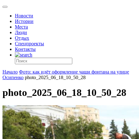
Новости
Истории
Места
Люди
Отдых
Спецпроекты
Контакты
Начало
Фото: как идёт оформление чаши фонтана на улице
Осипенко
photo_2025_06_18_10_50_28
photo_2025_06_18_10_50_28