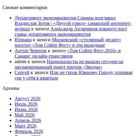
Свежие комментарии
Департамент экономразвития Самары возглавил
Владислав Зотов | «Другой город» самарский интернет-
журнал
к записи
Александр Андриянов покинул пост
главы департамента экономразвития
Юлиана
к записи
Московский «столярный десант»
посетит «Том Сойер Фест» в эти выходные
Антон Черепок
к записи
«Том Сойер Фест-2016» в
Самаре: онлайн-трансляция
admin
к записи
Националисты не вышли сегодня на
запланированный пикет против «Звезды»
Сергей
к записи
Или не грози Южному Городу, попивая
сок у себя в квартале
Архивы
Август 2026
Июль 2026
Июнь 2026
Май 2026
Апрель 2026
Март 2026
Февраль 2026