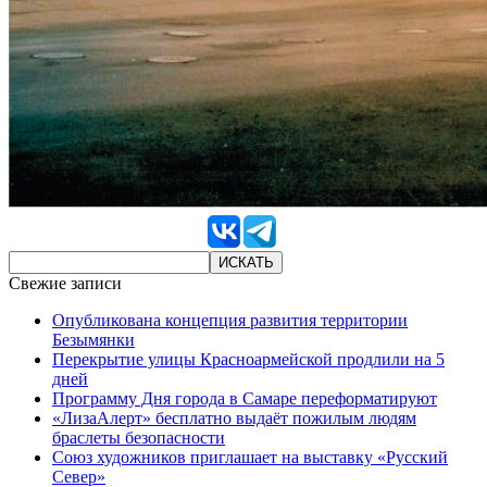
Свежие записи
Опубликована концепция развития территории
Безымянки
Перекрытие улицы Красноармейской продлили на 5
дней
Программу Дня города в Самаре переформатируют
«ЛизаАлерт» бесплатно выдаёт пожилым людям
браслеты безопасности
Союз художников приглашает на выставку «Русский
Север»