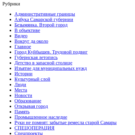
Рубрики
Административные границы
Азбука Самарской губернии
Безымянка. Второй город
В объективе
Видео
Вокруг да около
Главное
Город Куйбышев. Трудовой подвиг
Губернская летопись
Детство в запасной столице
Изъятие для муниципальных нужд
Истории
Культурный слой
Люди
Места
Новости
Образование
Открывая город
Память
Промышленное наследие
Руки не помнят: забытые ремесла старой Самары
СПЕЦОПЕРАЦИЯ
Спецпроекты