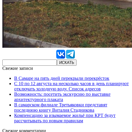
Свежие записи
В Самаре на пять дней перекрыли перекрёсток
С 10 по 12 августа на несколько часов в день планируют
отключать холодную воду. Список адресов
Возможность: посетить экскурсию по выставке
архитектурного плаката
В самарском филиале Третьяковки представят
последнюю книгу Виталия Стадникова
Компенсацию за изымаемое жильё при КРТ будут
рассчитывать по новым правилам
Свежие комментарии