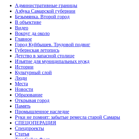
Административные границы
Азбука Самарской губернии
Безымянка. Второй город
В объективе
Видео
Вокруг да около
Главное
Город Куйбышев. Трудовой подвиг
Губернская летопись
Детство в запасной столице
Изъятие для муниципальных нужд
Истории
Культурный слой
Люди
Места
Новости
Образование
Открывая город
Память
Промышленное наследие
Руки не помнят: забытые ремесла старой Самары
СПЕЦОПЕРАЦИЯ
Спецпроекты
Статья