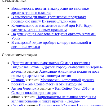
Свежие записи
Возможность: посетить экскурсию по выставке
архитектурного плаката
В самарском филиале Третьяковки представят
последнюю книгу Виталия Стадникова
Компенсацию за изымаемое жильё при КРТ будут
рассчитывать по новым правилам
На даче купца Соколова выступит оркестр Archi del
Volga
В самарской кирхе пройдет концерт вокальной и
органной музыки
Свежие комментарии
Департамент экономразвития Самары возглавил
Владислав Зотов | «Другой город» самарский интернет-
журнал
к записи
Александр Андриянов покинул пост
главы департамента экономразвития
Юлиана
к записи
Московский «столярный десант»
посетит «Том Сойер Фест» в эти выходные
Антон Черепок
к записи
«Том Сойер Фест-2016» в
Самаре: онлайн-трансляция
admin
к записи
Националисты не вышли сегодня на
запланированный пикет против «Звезды»
Сергей
к записи
Или не грози Южному Городу, попивая