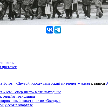
учшилось
й цветочек
в Зотов | «Другой город» самарский интернет-журнал
к записи
А
т «Том Сойер Фест» в эти выходные
е: онлайн-трансляция
анированный пикет против «Звезды»
к у себя в квартале