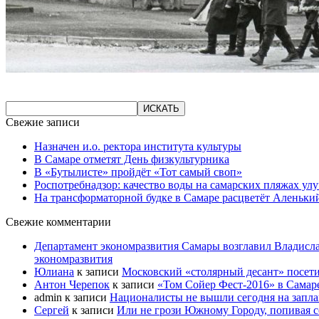
Свежие записи
Назначен и.о. ректора института культуры
В Самаре отметят День физкультурника
В «Бутылисте» пройдёт «Тот самый своп»
Роспотребнадзор: качество воды на самарских пляжах ул
На трансформаторной будке в Самаре расцветёт Аленьки
Свежие комментарии
Департамент экономразвития Самары возглавил Владисла
экономразвития
Юлиана
к записи
Московский «столярный десант» посети
Антон Черепок
к записи
«Том Сойер Фест-2016» в Самар
admin
к записи
Националисты не вышли сегодня на запл
Сергей
к записи
Или не грози Южному Городу, попивая со