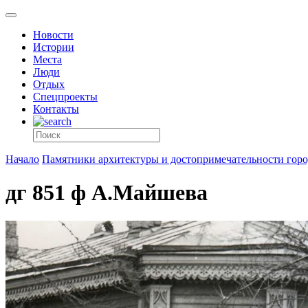
Новости
Истории
Места
Люди
Отдых
Спецпроекты
Контакты
Начало
Памятники архитектуры и достопримечательности города
дг 851 ф А.Майшева