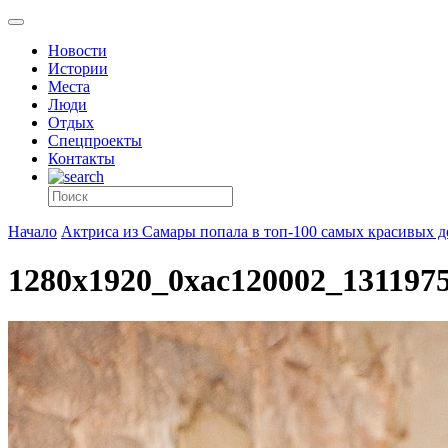
Новости
Истории
Места
Люди
Отдых
Спецпроекты
Контакты
Начало
Актриса из Самары попала в топ-100 самых красивых 
1280x1920_0xac120002_131197