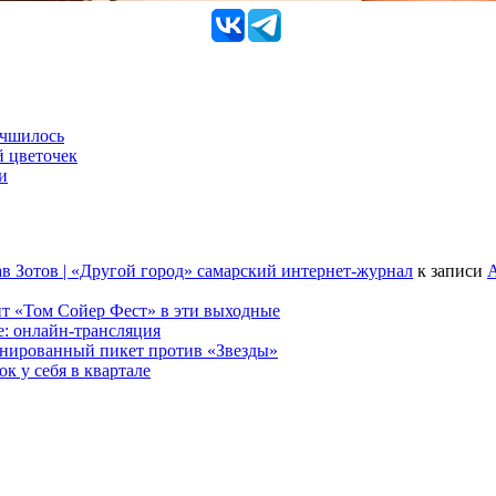
учшилось
й цветочек
и
в Зотов | «Другой город» самарский интернет-журнал
к записи
А
т «Том Сойер Фест» в эти выходные
е: онлайн-трансляция
анированный пикет против «Звезды»
к у себя в квартале