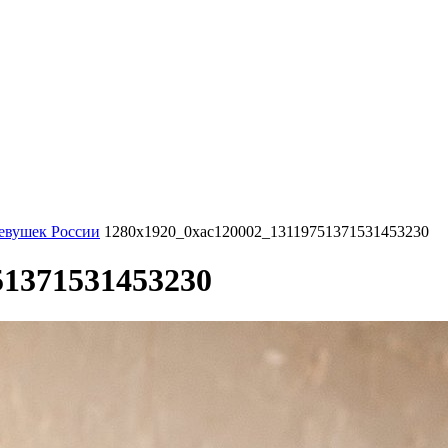
девушек России
1280x1920_0xac120002_13119751371531453230
51371531453230