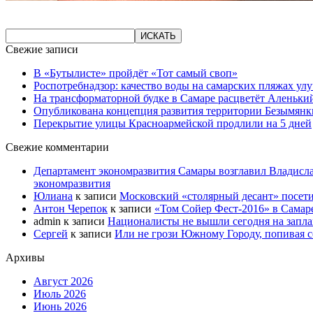
Свежие записи
В «Бутылисте» пройдёт «Тот самый своп»
Роспотребнадзор: качество воды на самарских пляжах ул
На трансформаторной будке в Самаре расцветёт Аленьки
Опубликована концепция развития территории Безымянк
Перекрытие улицы Красноармейской продлили на 5 дней
Свежие комментарии
Департамент экономразвития Самары возглавил Владисла
экономразвития
Юлиана
к записи
Московский «столярный десант» посети
Антон Черепок
к записи
«Том Сойер Фест-2016» в Самар
admin
к записи
Националисты не вышли сегодня на запл
Сергей
к записи
Или не грози Южному Городу, попивая со
Архивы
Август 2026
Июль 2026
Июнь 2026