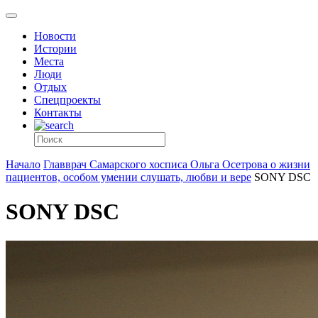
Новости
Истории
Места
Люди
Отдых
Спецпроекты
Контакты
Начало
Главврач Самарского хосписа Ольга Осетрова о жизни
пациентов, особом умении слушать, любви и вере
SONY DSC
SONY DSC