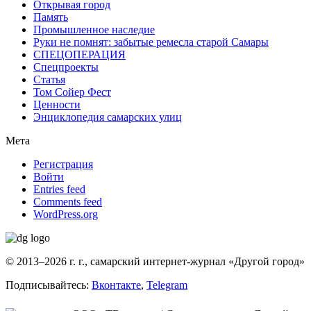
Открывая город
Память
Промышленное наследие
Руки не помнят: забытые ремесла старой Самары
СПЕЦОПЕРАЦИЯ
Спецпроекты
Статья
Том Сойер Фест
Ценности
Энциклопедия самарских улиц
Мета
Регистрация
Войти
Entries feed
Comments feed
WordPress.org
© 2013–2026 г. г., самарский интернет-журнал «Другой город»
Подписывайтесь:
Вконтакте
,
Telegram