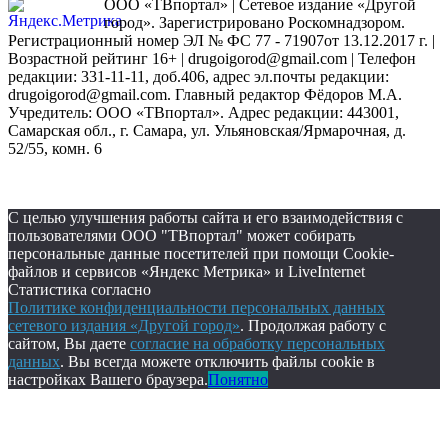
ООО «ТВпортал» | Сетевое издание «Другой
город». Зарегистрировано Роскомнадзором.
Регистрационный номер ЭЛ № ФС 77 - 71907от 13.12.2017 г. |
Возрастной рейтинг 16+ | drugoigorod@gmail.com
| Телефон
редакции: 331-11-11, доб.406, адрес эл.почты редакции:
drugoigorod@gmail.com. Главный редактор Фёдоров М.А.
Учредитель: ООО «ТВпортал». Адрес редакции: 443001,
Самарская обл., г. Самара, ул. Ульяновская/Ярмарочная, д.
52/55, комн. 6
С целью улучшения работы сайта и его взаимодействия с
пользователями ООО "ТВпортал" может собирать
персональные данные посетителей при помощи Cookie-
файлов и сервисов «Яндекс Метрика» и LiveInternet
Статистика согласно
Политике конфиденциальности персональных данных
сетевого издания «Другой город»
. Продолжая работу с
сайтом, Вы даете
согласие на обработку персональных
данных
. Вы всегда можете отключить файлы cookie в
настройках Вашего браузера.
Понятно