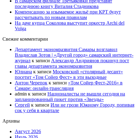
В самарском филиале Третьяковки представят
последнюю книгу Виталия Стадникова
Компенсацию за изымаемое жильё при КРТ будут
рассчитывать по новым правилам
На даче купца Соколова выступит оркестр Archi del
Volga
Свежие комментарии
Департамент экономразвития Самары возглавил
Владислав Зотов | «Другой город» самарский интернет-
журнал
к записи
Александр Андриянов покинул пост
главы департамента экономразвития
Юлиана
к записи
Московский «столярный десант»
посетит «Том Сойер Фест» в эти выходные
Антон Черепок
к записи
«Том Сойер Фест-2016» в
Самаре: онлайн-трансляция
admin
к записи
Националисты не вышли сегодня на
запланированный пикет против «Звезды»
Сергей
к записи
Или не грози Южному Городу, попивая
сок у себя в квартале
Архивы
Август 2026
Июль 2026