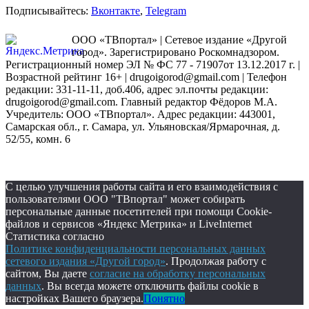
Подписывайтесь:
Вконтакте
,
Telegram
ООО «ТВпортал» | Сетевое издание «Другой
город». Зарегистрировано Роскомнадзором.
Регистрационный номер ЭЛ № ФС 77 - 71907от 13.12.2017 г. |
Возрастной рейтинг 16+ | drugoigorod@gmail.com
| Телефон
редакции: 331-11-11, доб.406, адрес эл.почты редакции:
drugoigorod@gmail.com. Главный редактор Фёдоров М.А.
Учредитель: ООО «ТВпортал». Адрес редакции: 443001,
Самарская обл., г. Самара, ул. Ульяновская/Ярмарочная, д.
52/55, комн. 6
С целью улучшения работы сайта и его взаимодействия с
пользователями ООО "ТВпортал" может собирать
персональные данные посетителей при помощи Cookie-
файлов и сервисов «Яндекс Метрика» и LiveInternet
Статистика согласно
Политике конфиденциальности персональных данных
сетевого издания «Другой город»
. Продолжая работу с
сайтом, Вы даете
согласие на обработку персональных
данных
. Вы всегда можете отключить файлы cookie в
настройках Вашего браузера.
Понятно