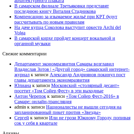
архитектурного плаката
В самарском филиале Третьяковки представят
последнюю книгу Виталия Стадникова
Компенсацию за изымаемое жильё при КРТ будут
рассчитывать по новым правилам
На даче купца Соколова выступит оркестр Archi del
Volga
В самарской кирхе пройдет концерт вокальной и
органной музыки
Свежие комментарии
Департамент экономразвития Самары возглавил
Владислав Зотов | «Другой город» самарский интернет-
журнал
к записи
Александр Андриянов покинул пост
главы департамента экономразвития
Юлиана
к записи
Московский «столярный десант»
посетит «Том Сойер Фест» в эти выходные
Антон Черепок
к записи
«Том Сойер Фест-2016» в
Самаре: онлайн-трансляция
admin
к записи
Националисты не вышли сегодня на
запланированный пикет против «Звезды»
Сергей
к записи
Или не грози Южному Городу, попивая
сок у себя в квартале
Архивы