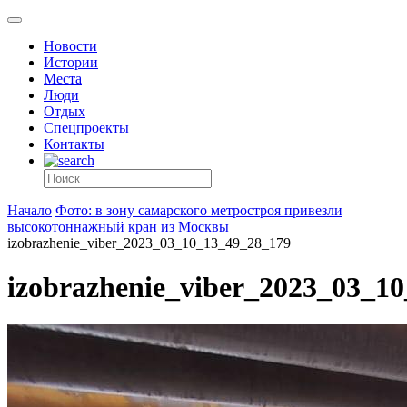
Новости
Истории
Места
Люди
Отдых
Спецпроекты
Контакты
Начало
Фото: в зону самарского метростроя привезли
высокотоннажный кран из Москвы
izobrazhenie_viber_2023_03_10_13_49_28_179
izobrazhenie_viber_2023_03_1