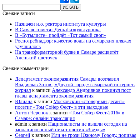
Свежие записи
Назначен и.о. ректора института культуры
В Самаре отметят День физкультурника
В «Бутылисте» пройдёт «Тот самый своп»
Роспотребнадзор: качество воды на самарских пляжах
улучшилось
На трансформаторной будке в Самаре расцветёт
Аленький цветочек
Свежие комментарии
Департамент экономразвития Самары возглавил
Владислав Зотов | «Другой город» самарский интернет-
журнал
к записи
Александр Андриянов покинул пост
главы департамента экономразвития
Юлиана
к записи
Московский «столярный десант»
посетит «Том Сойер Фест» в эти выходные
Антон Черепок
к записи
«Том Сойер Фест-2016» в
Самаре: онлайн-трансляция
admin
к записи
Националисты не вышли сегодня на
запланированный пикет против «Звезды»
Сергей
к записи
Или не грози Южному Городу, попивая