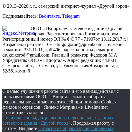
© 2013–2026 г. г., самарский интернет-журнал «Другой город»
Подписывайтесь:
Вконтакте
,
Telegram
ООО «ТВпортал» | Сетевое издание «Другой
город». Зарегистрировано Роскомнадзором.
Регистрационный номер ЭЛ № ФС 77 - 71907от 13.12.2017 г. |
Возрастной рейтинг 16+ | drugoigorod@gmail.com
| Телефон
редакции: 331-11-11, доб.406, адрес эл.почты редакции:
drugoigorod@gmail.com. Главный редактор Фёдоров М.А.
Учредитель: ООО «ТВпортал». Адрес редакции: 443001,
Самарская обл., г. Самара, ул. Ульяновская/Ярмарочная, д.
52/55, комн. 6
С целью улучшения работы сайта и его взаимодействия с
пользователями ООО "ТВпортал" может собирать
персональные данные посетителей при помощи Cookie-
файлов и сервисов «Яндекс Метрика» и LiveInternet
Статистика согласно
Политике конфиденциальности персональных данных
сетевого издания «Другой город»
. Продолжая работу с
сайтом, Вы даете
согласие на обработку персональных