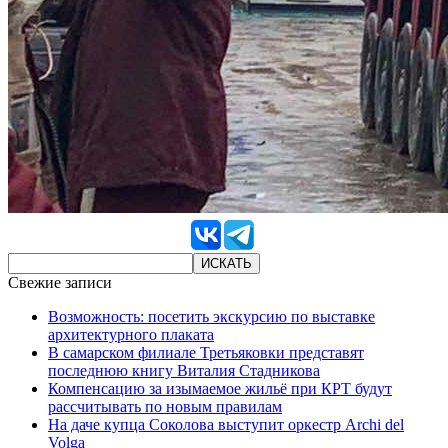
Свежие записи
Возможность: посетить экскурсию по выставке
архитектурного плаката
В самарском филиале Третьяковки представят
последнюю книгу Виталия Стадникова
Компенсацию за изымаемое жильё при КРТ будут
рассчитывать по новым правилам
На даче купца Соколова выступит оркестр Archi del
Volga