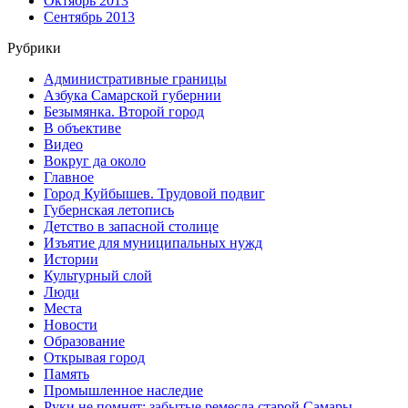
Октябрь 2013
Сентябрь 2013
Рубрики
Административные границы
Азбука Самарской губернии
Безымянка. Второй город
В объективе
Видео
Вокруг да около
Главное
Город Куйбышев. Трудовой подвиг
Губернская летопись
Детство в запасной столице
Изъятие для муниципальных нужд
Истории
Культурный слой
Люди
Места
Новости
Образование
Открывая город
Память
Промышленное наследие
Руки не помнят: забытые ремесла старой Самары