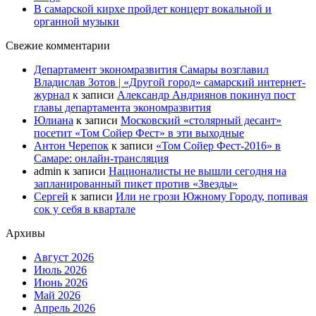
В самарской кирхе пройдет концерт вокальной и
органной музыки
Свежие комментарии
Департамент экономразвития Самары возглавил
Владислав Зотов | «Другой город» самарский интернет-
журнал
к записи
Александр Андриянов покинул пост
главы департамента экономразвития
Юлиана
к записи
Московский «столярный десант»
посетит «Том Сойер Фест» в эти выходные
Антон Черепок
к записи
«Том Сойер Фест-2016» в
Самаре: онлайн-трансляция
admin
к записи
Националисты не вышли сегодня на
запланированный пикет против «Звезды»
Сергей
к записи
Или не грози Южному Городу, попивая
сок у себя в квартале
Архивы
Август 2026
Июль 2026
Июнь 2026
Май 2026
Апрель 2026