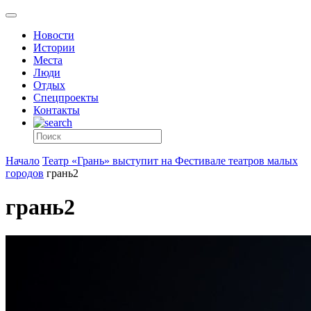
Новости
Истории
Места
Люди
Отдых
Спецпроекты
Контакты
Начало
Театр «Грань» выступит на Фестивале театров малых
городов
грань2
грань2