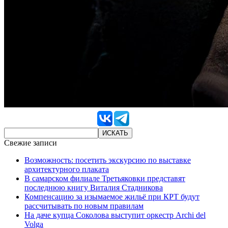
Свежие записи
Возможность: посетить экскурсию по выставке
архитектурного плаката
В самарском филиале Третьяковки представят
последнюю книгу Виталия Стадникова
Компенсацию за изымаемое жильё при КРТ будут
рассчитывать по новым правилам
На даче купца Соколова выступит оркестр Archi del
Volga