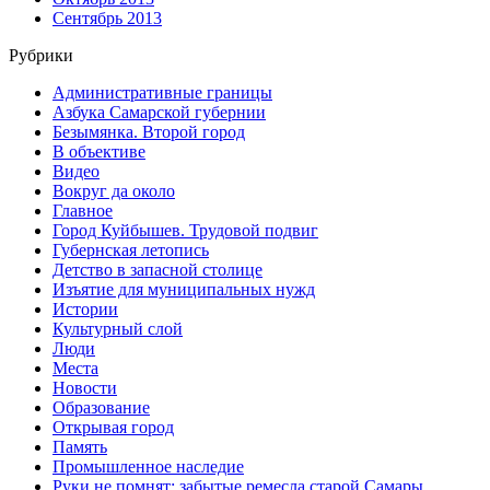
Сентябрь 2013
Рубрики
Административные границы
Азбука Самарской губернии
Безымянка. Второй город
В объективе
Видео
Вокруг да около
Главное
Город Куйбышев. Трудовой подвиг
Губернская летопись
Детство в запасной столице
Изъятие для муниципальных нужд
Истории
Культурный слой
Люди
Места
Новости
Образование
Открывая город
Память
Промышленное наследие
Руки не помнят: забытые ремесла старой Самары