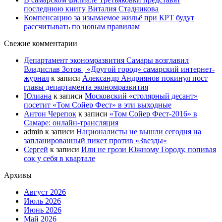
последнюю книгу Виталия Стадникова
Компенсацию за изымаемое жильё при КРТ будут
рассчитывать по новым правилам
Свежие комментарии
Департамент экономразвития Самары возглавил
Владислав Зотов | «Другой город» самарский интернет-
журнал
к записи
Александр Андриянов покинул пост
главы департамента экономразвития
Юлиана
к записи
Московский «столярный десант»
посетит «Том Сойер Фест» в эти выходные
Антон Черепок
к записи
«Том Сойер Фест-2016» в
Самаре: онлайн-трансляция
admin
к записи
Националисты не вышли сегодня на
запланированный пикет против «Звезды»
Сергей
к записи
Или не грози Южному Городу, попивая
сок у себя в квартале
Архивы
Август 2026
Июль 2026
Июнь 2026
Май 2026