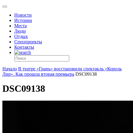
Новости
Истории
Места
Люди
Отдых
Спецпроекты
Контакты
Начало
В театре «Грань» восстановили спектакль «Король
Лир». Как прошла вторая премьера
DSC09138
DSC09138