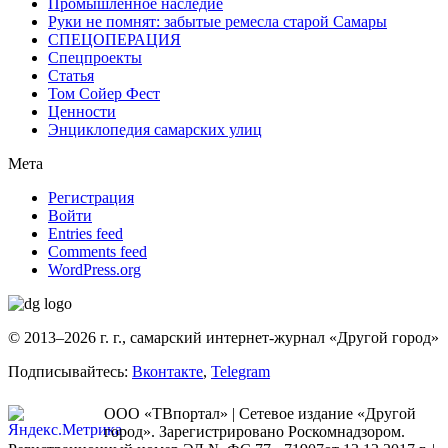
Промышленное наследие
Руки не помнят: забытые ремесла старой Самары
СПЕЦОПЕРАЦИЯ
Спецпроекты
Статья
Том Сойер Фест
Ценности
Энциклопедия самарских улиц
Мета
Регистрация
Войти
Entries feed
Comments feed
WordPress.org
© 2013–2026 г. г., самарский интернет-журнал «Другой город»
Подписывайтесь:
Вконтакте
,
Telegram
ООО «ТВпортал» | Сетевое издание «Другой
город». Зарегистрировано Роскомнадзором.