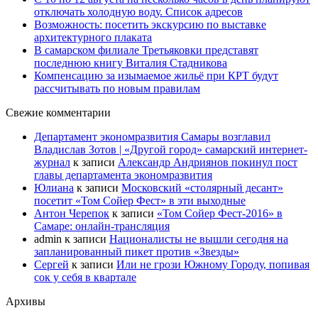
отключать холодную воду. Список адресов
Возможность: посетить экскурсию по выставке
архитектурного плаката
В самарском филиале Третьяковки представят
последнюю книгу Виталия Стадникова
Компенсацию за изымаемое жильё при КРТ будут
рассчитывать по новым правилам
Свежие комментарии
Департамент экономразвития Самары возглавил
Владислав Зотов | «Другой город» самарский интернет-
журнал
к записи
Александр Андриянов покинул пост
главы департамента экономразвития
Юлиана
к записи
Московский «столярный десант»
посетит «Том Сойер Фест» в эти выходные
Антон Черепок
к записи
«Том Сойер Фест-2016» в
Самаре: онлайн-трансляция
admin
к записи
Националисты не вышли сегодня на
запланированный пикет против «Звезды»
Сергей
к записи
Или не грози Южному Городу, попивая
сок у себя в квартале
Архивы