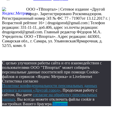
ООО «ТВпортал» | Сетевое издание «Другой
город». Зарегистрировано Роскомнадзором.
Регистрационный номер ЭЛ № ФС 77 - 71907от 13.12.2017 г. |
Возрастной рейтинг 16+ | drugoigorod@gmail.com
| Телефон
редакции: 331-11-11, доб.406, адрес эл.почты редакции:
drugoigorod@gmail.com. Главный редактор Фёдоров М.А.
Учредитель: ООО «ТВпортал». Адрес редакции: 443001,
Самарская обл., г. Самара, ул. Ульяновская/Ярмарочная, д.
52/55, комн. 6
С целью улучшения работы сайта и его взаимодействия с
пользователями ООО "ТВпортал" может собирать
персональные данные посетителей при помощи Cookie-
файлов и сервисов «Яндекс Метрика» и LiveInternet
Статистика согласно
Политике конфиденциальности персональных данных
сетевого издания «Другой город»
. Продолжая работу с
сайтом, Вы даете
согласие на обработку персональных
данных
. Вы всегда можете отключить файлы cookie в
настройках Вашего браузера.
Понятно