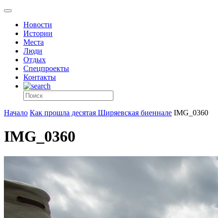
Новости
Истории
Места
Люди
Отдых
Спецпроекты
Контакты
Начало
Как прошла десятая Ширяевская биеннале
IMG_0360
IMG_0360