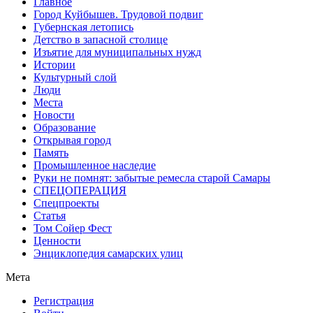
Главное
Город Куйбышев. Трудовой подвиг
Губернская летопись
Детство в запасной столице
Изъятие для муниципальных нужд
Истории
Культурный слой
Люди
Места
Новости
Образование
Открывая город
Память
Промышленное наследие
Руки не помнят: забытые ремесла старой Самары
СПЕЦОПЕРАЦИЯ
Спецпроекты
Статья
Том Сойер Фест
Ценности
Энциклопедия самарских улиц
Мета
Регистрация