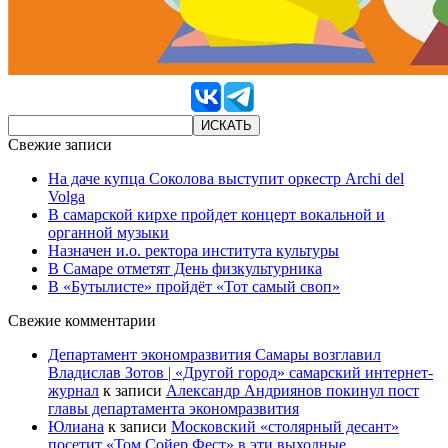
Свежие записи
На даче купца Соколова выступит оркестр Archi del
Volga
В самарской кирхе пройдет концерт вокальной и
органной музыки
Назначен и.о. ректора института культуры
В Самаре отметят День физкультурника
В «Бутылисте» пройдёт «Тот самый своп»
Свежие комментарии
Департамент экономразвития Самары возглавил
Владислав Зотов | «Другой город» самарский интернет-
журнал
к записи
Александр Андриянов покинул пост
главы департамента экономразвития
Юлиана
к записи
Московский «столярный десант»
посетит «Том Сойер Фест» в эти выходные