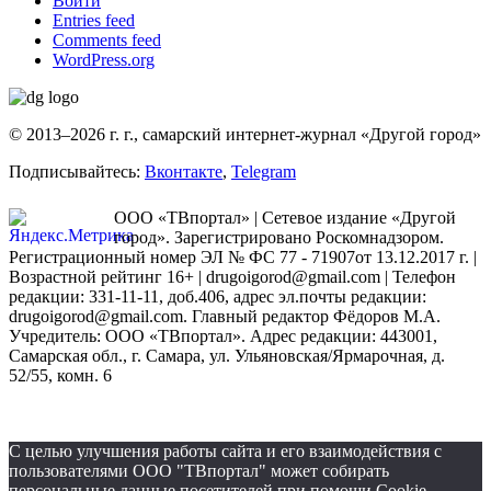
Войти
Entries feed
Comments feed
WordPress.org
© 2013–2026 г. г., самарский интернет-журнал «Другой город»
Подписывайтесь:
Вконтакте
,
Telegram
ООО «ТВпортал» | Сетевое издание «Другой
город». Зарегистрировано Роскомнадзором.
Регистрационный номер ЭЛ № ФС 77 - 71907от 13.12.2017 г. |
Возрастной рейтинг 16+ | drugoigorod@gmail.com
| Телефон
редакции: 331-11-11, доб.406, адрес эл.почты редакции:
drugoigorod@gmail.com. Главный редактор Фёдоров М.А.
Учредитель: ООО «ТВпортал». Адрес редакции: 443001,
Самарская обл., г. Самара, ул. Ульяновская/Ярмарочная, д.
52/55, комн. 6
С целью улучшения работы сайта и его взаимодействия с
пользователями ООО "ТВпортал" может собирать
персональные данные посетителей при помощи Cookie-