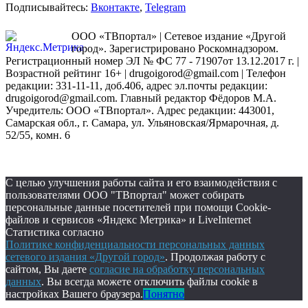
Подписывайтесь:
Вконтакте
,
Telegram
ООО «ТВпортал» | Сетевое издание «Другой
город». Зарегистрировано Роскомнадзором.
Регистрационный номер ЭЛ № ФС 77 - 71907от 13.12.2017 г. |
Возрастной рейтинг 16+ | drugoigorod@gmail.com
| Телефон
редакции: 331-11-11, доб.406, адрес эл.почты редакции:
drugoigorod@gmail.com. Главный редактор Фёдоров М.А.
Учредитель: ООО «ТВпортал». Адрес редакции: 443001,
Самарская обл., г. Самара, ул. Ульяновская/Ярмарочная, д.
52/55, комн. 6
С целью улучшения работы сайта и его взаимодействия с
пользователями ООО "ТВпортал" может собирать
персональные данные посетителей при помощи Cookie-
файлов и сервисов «Яндекс Метрика» и LiveInternet
Статистика согласно
Политике конфиденциальности персональных данных
сетевого издания «Другой город»
. Продолжая работу с
сайтом, Вы даете
согласие на обработку персональных
данных
. Вы всегда можете отключить файлы cookie в
настройках Вашего браузера.
Понятно