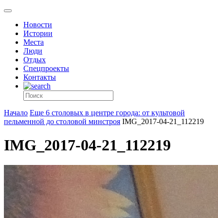
Новости
Истории
Места
Люди
Отдых
Спецпроекты
Контакты
Начало
Еще 6 столовых в центре города: от культовой
пельменной до столовой минстроя
IMG_2017-04-21_112219
IMG_2017-04-21_112219