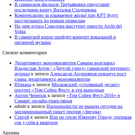
В самарском филиале Третьяковки представят
последнюю книгу Виталия Стадникова
Компенсацию за изымаемое жильё при КРТ будут
рассчитывать по новым правилам
На даче купца Соколова выступит оркестр Archi del
Volga
В самарской кирхе пройдет концерт вокальной и
органной музыки
Свежие комментарии
Департамент экономразвития Самары возглавил
Владислав Зотов | «Другой город» самарский интернет-
журнал
к записи
Александр Андриянов покинул пост
главы департамента экономразвития
Юлиана
к записи
Московский «столярный десант»
посетит «Том Сойер Фест» в эти выходные
Антон Черепок
к записи
«Том Сойер Фест-2016» в
Самаре: онлайн-трансляция
admin
к записи
Националисты не вышли сегодня на
запланированный пикет против «Звезды»
Сергей
к записи
Или не грози Южному Городу, попивая
сок у себя в квартале
Архивы