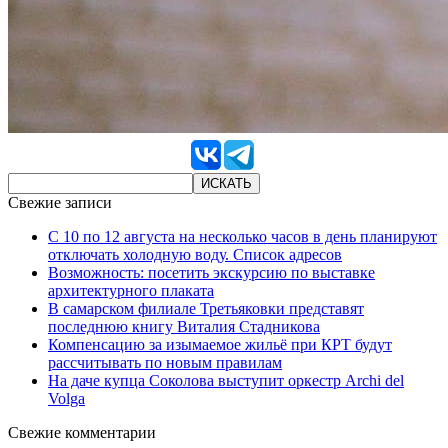
Свежие записи
С 10 по 12 августа на несколько часов в день планируют
отключать холодную воду. Список адресов
Возможность: посетить экскурсию по выставке
архитектурного плаката
В самарском филиале Третьяковки представят
последнюю книгу Виталия Стадникова
Компенсацию за изымаемое жильё при КРТ будут
рассчитывать по новым правилам
На даче купца Соколова выступит оркестр Archi del
Volga
Свежие комментарии