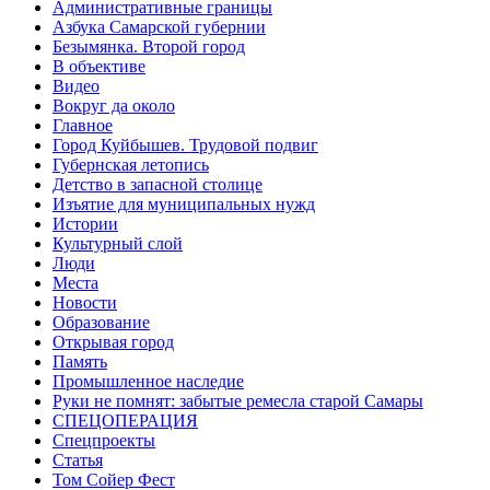
Административные границы
Азбука Самарской губернии
Безымянка. Второй город
В объективе
Видео
Вокруг да около
Главное
Город Куйбышев. Трудовой подвиг
Губернская летопись
Детство в запасной столице
Изъятие для муниципальных нужд
Истории
Культурный слой
Люди
Места
Новости
Образование
Открывая город
Память
Промышленное наследие
Руки не помнят: забытые ремесла старой Самары
СПЕЦОПЕРАЦИЯ
Спецпроекты
Статья
Том Сойер Фест