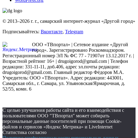
WordPress.org
© 2013–2026 г. г., самарский интернет-журнал «Другой город»
Подписывайтесь:
Вконтакте
,
Telegram
ООО «ТВпортал» | Сетевое издание «Другой
город». Зарегистрировано Роскомнадзором.
Регистрационный номер ЭЛ № ФС 77 - 71907от 13.12.2017 г. |
Возрастной рейтинг 16+ | drugoigorod@gmail.com
| Телефон
редакции: 331-11-11, доб.406, адрес эл.почты редакции:
drugoigorod@gmail.com. Главный редактор Фёдоров М.А.
Учредитель: ООО «ТВпортал». Адрес редакции: 443001,
Самарская обл., г. Самара, ул. Ульяновская/Ярмарочная, д.
52/55, комн. 6
С целью улучшения работы сайта и его взаимодействия с
пользователями ООО "ТВпортал" может собирать
персональные данные посетителей при помощи Cookie-
файлов и сервисов «Яндекс Метрика» и LiveInternet
Статистика согласно
Политике конфиденциальности персональных данных