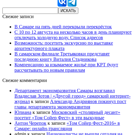
Свежие записи
В Самаре на пять дней перекрыли перекрёсток
С 10 по 12 августа на несколько часов в день планируют
отключать холодную воду. Список адресов
Возможность: посетить экскурсию по выставке
архитектурного плаката
В самарском филиале Третьяковки представят
последнюю книгу Виталия Стадникова
Компенсацию за изымаемое жильё при КРТ будут
рассчитывать по новым правилам
Свежие комментарии
Департамент экономразвития Самары возглавил
Владислав Зотов | «Другой город» самарский интернет-
журнал
к записи
Александр Андриянов покинул пост
главы департамента экономразвития
Юлиана
к записи
Московский «столярный десант»
посетит «Том Сойер Фест» в эти выходные
Антон Черепок
к записи
«Том Сойер Фест-2016» в
Самаре: онлайн-трансляция
admin
к записи
Националисты не вышли сегодня на